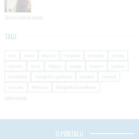
Zobacz więcej galerii
TAGI
foto
mecz
krakow
rozrywka
koncerty
polska
zabawa
sport
Zdjecia
muzyk
koncert
poznan
warszawa
Fotografia sportowa
muzyka
festiwal
wroclaw
Wrocław
fotografia koncertowa
Index tagów
O PORTALU