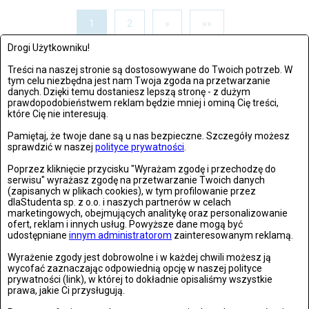
1
2
»
»»
Drogi Użytkowniku!
Treści na naszej stronie są dostosowywane do Twoich potrzeb. W
OSTATNIO DODANE
tym celu niezbędna jest nam Twoja zgoda na przetwarzanie
danych. Dzięki temu dostaniesz lepszą stronę - z dużym
prawdopodobieństwem reklam będzie mniej i ominą Cię treści,
które Cię nie interesują.
21. rocznica śmierci Jana Pawła II. Wierni zebrali się w
Watykanie
Pamiętaj, że twoje dane są u nas bezpieczne. Szczegóły możesz
czwartek, 02 kwietnia 2026, 18:08
sprawdzić w naszej
polityce prywatności
.
Poprzez kliknięcie przycisku "Wyrażam zgodę i przechodzę do
serwisu" wyrażasz zgodę na przetwarzanie Twoich danych
Życzenia wielkanocne 2026. Piękne, krótkie i gotowe
(zapisanych w plikach cookies), w tym profilowanie przez
teksty na Wielkanoc
dlaStudenta sp. z o.o. i naszych partnerów w celach
marketingowych, obejmujących analitykę oraz personalizowanie
czwartek, 02 kwietnia 2026, 13:28
ofert, reklam i innych usług. Powyższe dane mogą być
udostępniane
innym administratorom
zainteresowanym reklamą.
Wyrażenie zgody jest dobrowolne i w każdej chwili możesz ją
Historyczny lot Artemis II. Pierwsza taka misja od
wycofać zaznaczając odpowiednią opcję w naszej polityce
ponad 50 lat
prywatności (link), w której to dokładnie opisaliśmy wszystkie
czwartek, 02 kwietnia 2026, 18:10
prawa, jakie Ci przysługują.