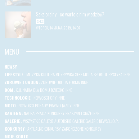
Seks oralny - co warto o nim wiedzieć?
SEKS
WTOREK, 14 MAJAA 2019, 14:07
MENU
NEWSY
LIFESTYLE
:
MUZYKA
KULTURA
ROZRYWKA
SEKS
MODA
SPORT
TURYSTYKA
INNE
ZDROWIE I URODA
:
ZDROWIE
URODA
FORMA
INNE
DOM
:
KULINARIA
DLA DOMU
DZIECKO
INNE
TECHNOLOGIE
:
NOWOŚCI
GRY
INNE
MOTO
:
NOWOŚCI
PORADY
PRAWO JAZDY
INNE
KARIERA
:
NAUKA
PRACA
KONKURSY
PRAKTYKI I STAŻE
INNE
GALERIE
:
WSZYSTKIE GALERIE
AUTORSKIE GALERIE
GALERIE NEWSELLO.PL
KONKURSY
:
AKTUALNE KONKURSY
ZAKOŃCZONE KONKURSY
MOJE KONTO