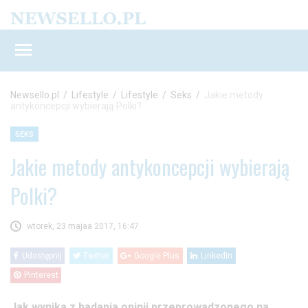
Newsello.pl
/
Lifestyle
/
Lifestyle
/
Seks
/
Jakie metody
antykoncepcji wybierają Polki?
SEKS
Jakie metody antykoncepcji wybierają
Polki?
wtorek, 23 majaa 2017, 16:47
Udostępnij
Twitter
Google Plus
LinkedIn
Pinterest
Jak wynika z badania opinii przeprowadzonego na