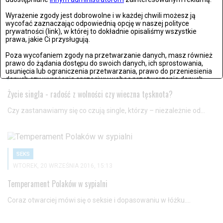
Wyrażenie zgody jest dobrowolne i w każdej chwili możesz ją
wycofać zaznaczając odpowiednią opcję w naszej polityce
prywatności (link), w której to dokładnie opisaliśmy wszystkie
prawa, jakie Ci przysługują.
Poza wycofaniem zgody na przetwarzanie danych, masz również
prawo do żądania dostępu do swoich danych, ich sprostowania,
SEKS
usunięcia lub ograniczenia przetwarzania, prawo do przeniesienia
ŚRODA, 05 PAŹDZIERNIKAA 2016, 13:16
danych czy wyrażenia sprzeciwu wobec przetwarzania danych.
Życie singla - radość z wolności czy wieczna tęsknota?
Jeżeli nie chcesz wyrazić zgody na przetwarzanie plików cookies,
przejdź do
ustawień zaawansowanych
.
Czy zastanawiamy się co czują single, którzy – niezależnie od...
Wyrażam zgodę i przechodzę do serwisu
SEKS
WTOREK, 20 WRZEŚNIA 2016, 15:13
Temperament Polaków w sypialni
Coraz otwarciej mówi się o seksie i dopasowaniu w łóżku....