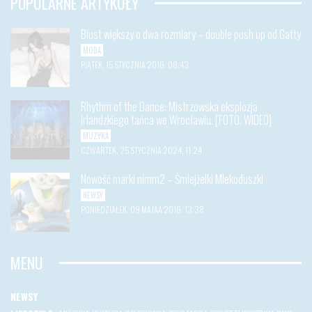
POPULARNE ARTYKUŁY
Biust większy o dwa rozmiary – double push up od Gatty
MODA
PIĄTEK, 15 STYCZNIA 2016, 08:43
Rhythm of the Dance: Mistrzowska eksplozja
irlandzkiego tańca we Wrocławiu. [FOTO, WIDEO]
MUZYKA
CZWARTEK, 25 STYCZNIA 2024, 11:24
Nowość marki nimm2 – Śmiejżelki Mlekoduszki
NEWSY
PONIEDZIAŁEK, 09 MAJAA 2016, 13:38
MENU
NEWSY