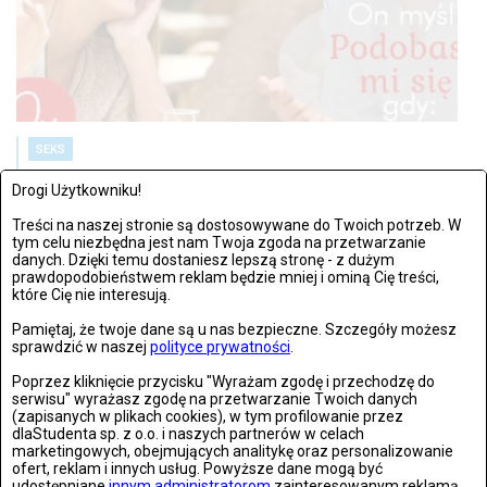
SEKS
PONIEDZIAŁEK, 14 LISTOPADAA 2016, 11:54
Drogi Użytkowniku!
Jak poznasz, że mu się podobasz? Sygnały, które świadczą o
Treści na naszej stronie są dostosowywane do Twoich potrzeb. W
zainteresowaniu mężczyzny
tym celu niezbędna jest nam Twoja zgoda na przetwarzanie
danych. Dzięki temu dostaniesz lepszą stronę - z dużym
prawdopodobieństwem reklam będzie mniej i ominą Cię treści,
Czy kobiety potrafią czytać sygnały męskiej sympatii, a panowie
które Cię nie interesują.
udzielają...
Pamiętaj, że twoje dane są u nas bezpieczne. Szczegóły możesz
sprawdzić w naszej
polityce prywatności
.
Poprzez kliknięcie przycisku "Wyrażam zgodę i przechodzę do
serwisu" wyrażasz zgodę na przetwarzanie Twoich danych
(zapisanych w plikach cookies), w tym profilowanie przez
dlaStudenta sp. z o.o. i naszych partnerów w celach
marketingowych, obejmujących analitykę oraz personalizowanie
ofert, reklam i innych usług. Powyższe dane mogą być
udostępniane
innym administratorom
zainteresowanym reklamą.