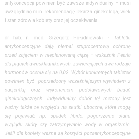
antykoncepcji powinien być zawsze indywidualny – musi
uwzględniać m.in. rekomendację lekarza ginekologa, wiek
i stan zdrowia kobiety oraz jej oczekiwania.
dr hab. n. med. Grzegorz Południewski: -
Tabletki
antykoncepcyjne dają niemal stuprocentową ochronę
przed zajęciem w nieplanowaną ciążę – wskaźnik Pearla
dla pigułek dwuskładnikowych, zawierających dwa rodzaje
hormonów ocenia się na 0,02. Wybór konkretnych tabletek
powinien być poprzedzony wcześniejszym wywiadem z
pacjentką oraz wykonaniem podstawowych badań
ginekologicznych. Indywidualny dobór tej metody jest
ważny także ze względu na skutki uboczne, które mogą
się pojawiać, np. spadek libido, pogorszenie stanu
wyglądu skóry czy zatrzymywanie wody w organizmie.
Jeśli dla kobiety ważne są korzyści pozaantykoncepcyjne