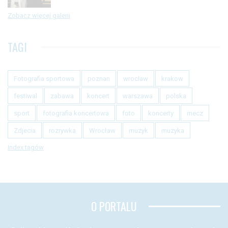
Zobacz więcej galerii
TAGI
Fotografia sportowa
poznan
wroclaw
krakow
festiwal
zabawa
koncert
warszawa
polska
sport
fotografia koncertowa
foto
koncerty
mecz
Zdjecia
rozrywka
Wrocław
muzyk
muzyka
Index tagów
O PORTALU