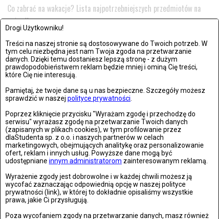
Co zabrać na wakacje? Lista najpotrzebniejszych przedmiotów na
wyjazd!
Drogi Użytkowniku!
Urlop to wspaniały czas i nie wyobrażamy sobie, by coś...
Treści na naszej stronie są dostosowywane do Twoich potrzeb. W
tym celu niezbędna jest nam Twoja zgoda na przetwarzanie
danych. Dzięki temu dostaniesz lepszą stronę - z dużym
prawdopodobieństwem reklam będzie mniej i ominą Cię treści,
które Cię nie interesują.
Pamiętaj, że twoje dane są u nas bezpieczne. Szczegóły możesz
sprawdzić w naszej
polityce prywatności
.
Poprzez kliknięcie przycisku "Wyrażam zgodę i przechodzę do
serwisu" wyrażasz zgodę na przetwarzanie Twoich danych
(zapisanych w plikach cookies), w tym profilowanie przez
dlaStudenta sp. z o.o. i naszych partnerów w celach
marketingowych, obejmujących analitykę oraz personalizowanie
ofert, reklam i innych usług. Powyższe dane mogą być
udostępniane
innym administratorom
zainteresowanym reklamą.
Wyrażenie zgody jest dobrowolne i w każdej chwili możesz ją
wycofać zaznaczając odpowiednią opcję w naszej polityce
TURYSTYKA
prywatności (link), w której to dokładnie opisaliśmy wszystkie
CZWARTEK, 19 LIPCA 2018, 11:55
prawa, jakie Ci przysługują.
Soczewki czy okulary – co wybrać kiedy jedziemy nad morze?
Poza wycofaniem zgody na przetwarzanie danych, masz również