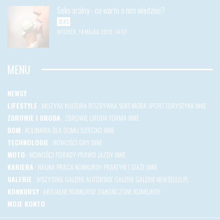
Seks oralny - co warto o nim wiedzieć?
SEKS
WTOREK, 14 MAJAA 2019, 14:07
MENU
NEWSY
LIFESTYLE
:
MUZYKA
KULTURA
ROZRYWKA
SEKS
MODA
SPORT
TURYSTYKA
INNE
ZDROWIE I URODA
:
ZDROWIE
URODA
FORMA
INNE
DOM
:
KULINARIA
DLA DOMU
DZIECKO
INNE
TECHNOLOGIE
:
NOWOŚCI
GRY
INNE
MOTO
:
NOWOŚCI
PORADY
PRAWO JAZDY
INNE
KARIERA
:
NAUKA
PRACA
KONKURSY
PRAKTYKI I STAŻE
INNE
GALERIE
:
WSZYSTKIE GALERIE
AUTORSKIE GALERIE
GALERIE NEWSELLO.PL
KONKURSY
:
AKTUALNE KONKURSY
ZAKOŃCZONE KONKURSY
MOJE KONTO