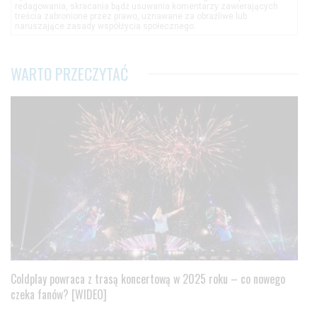
redagowania, skracania bądź usuwania komentarzy zawierających
treścia zabronione przez prawo, uznawane za obraźliwe lub
naruszające zasady współżycia społecznego.
WARTO PRZECZYTAĆ
Coldplay powraca z trasą koncertową w 2025 roku – co nowego
czeka fanów? [WIDEO]