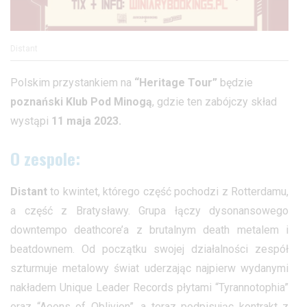
Distant
Polskim przystankiem na
“Heritage Tour”
będzie
poznański Klub Pod Minogą
, gdzie ten zabójczy skład
wystąpi
11 maja 2023.
O zespole:
Distant
to kwintet, którego część pochodzi z Rotterdamu,
a część z Bratysławy. Grupa łączy dysonansowego
downtempo deathcore’a z brutalnym death metalem i
beatdownem. Od początku swojej działalności zespół
szturmuje metalowy świat uderzając najpierw wydanymi
nakładem Unique Leader Records płytami “Tyrannotophia”
oraz “Aeons of Oblivion”, a teraz podpisując kontrakt z