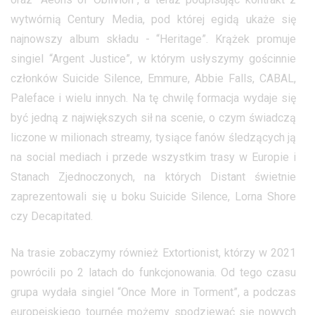
wytwórnią Century Media, pod której egidą ukaże się
najnowszy album składu - “Heritage”. Krążek promuje
singiel “Argent Justice”, w którym usłyszymy gościnnie
członków Suicide Silence, Emmure, Abbie Falls, CABAL,
Paleface i wielu innych. Na tę chwilę formacja wydaje się
być jedną z największych sił na scenie, o czym świadczą
liczone w milionach streamy, tysiące fanów śledzących ją
na social mediach i przede wszystkim trasy w Europie i
Stanach Zjednoczonych, na których Distant świetnie
zaprezentowali się u boku Suicide Silence, Lorna Shore
czy Decapitated.
Na trasie zobaczymy również Extortionist, którzy w 2021
powrócili po 2 latach do funkcjonowania. Od tego czasu
grupa wydała singiel “Once More in Torment”, a podczas
europejskiego tournée możemy spodziewać się nowych