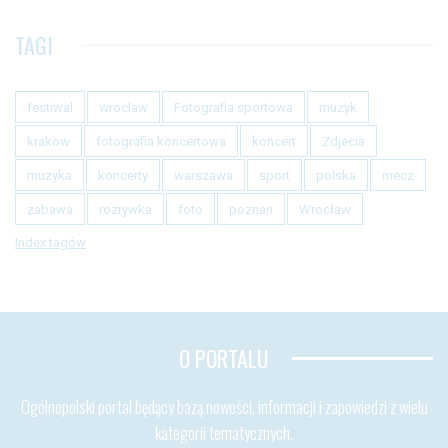
TAGI
festiwal
wroclaw
Fotografia sportowa
muzyk
krakow
fotografia koncertowa
koncert
Zdjecia
muzyka
koncerty
warszawa
sport
polska
mecz
zabawa
rozrywka
foto
poznan
Wrocław
Index tagów
O PORTALU
Ogólnopolski portal będący bazą nowości, informacji i zapowiedzi z wielu
kategorii tematycznych.