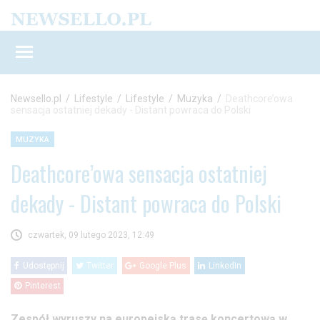
Newsello.pl
/
Lifestyle
/
Lifestyle
/
Muzyka
/
Deathcore’owa
sensacja ostatniej dekady - Distant powraca do Polski
MUZYKA
Deathcore’owa sensacja ostatniej
dekady - Distant powraca do Polski
czwartek, 09 lutego 2023, 12:49
Udostępnij
Twitter
Google Plus
LinkedIn
Pinterest
Zespół wyruszy na europejską trasę koncertową w