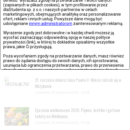
serwisu" wyrażasz zgodę na przetwarzanie Twoich danych
MUZYKA
(zapisanych w plikach cookies), w tym profilowanie przez
dlaStudenta sp. z o.o. i naszych partnerów w celach
PIĄTEK, 13 WRZEŚNIA 2024, 16:16
marketingowych, obejmujących analitykę oraz personalizowanie
ofert, reklam i innych usług. Powyższe dane mogą być
Hans Zimmer powraca do Polski! Wielkie show „The Next Level” w
udostępniane
innym administratorom
zainteresowanym reklamą.
Krakowie [WIDEO]
Wyrażenie zgody jest dobrowolne i w każdej chwili możesz ją
wycofać zaznaczając odpowiednią opcję w naszej polityce
Legendarny kompozytor muzyki filmowej, Hans Zimmer,
prywatności (link), w której to dokładnie opisaliśmy wszystkie
ponownie zawita do Polski...
prawa, jakie Ci przysługują.
Poza wycofaniem zgody na przetwarzanie danych, masz również
prawo do żądania dostępu do swoich danych, ich sprostowania,
OSTATNIO DODANE
usunięcia lub ograniczenia przetwarzania, prawo do przeniesienia
danych czy wyrażenia sprzeciwu wobec przetwarzania danych.
21. rocznica śmierci Jana Pawła II. Wierni zebrali się w
Jeżeli nie chcesz wyrazić zgody na przetwarzanie plików cookies,
przejdź do
ustawień zaawansowanych
.
Watykanie
czwartek, 02 kwietnia 2026, 18:08
Wyrażam zgodę i przechodzę do serwisu
Życzenia wielkanocne 2026. Piękne, krótkie i gotowe
teksty na Wielkanoc
czwartek, 02 kwietnia 2026, 13:28