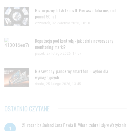
Historyczny lot Artemis II. Pierwsza taka misja od
ponad 50 lat
czwartek, 02 kwietnia 2026, 18:10
Reputacja pod kontrolą - jak działa nowoczesny
monitoring marki?
piątek, 27 lutego 2026, 14:57
Niezawodny, pancerny smartfon – wybór dla
wymagających
środa, 25 lutego 2026, 13:45
OSTATNIO CZYTANE
21. rocznica śmierci Jana Pawła II. Wierni zebrali się w Watykanie