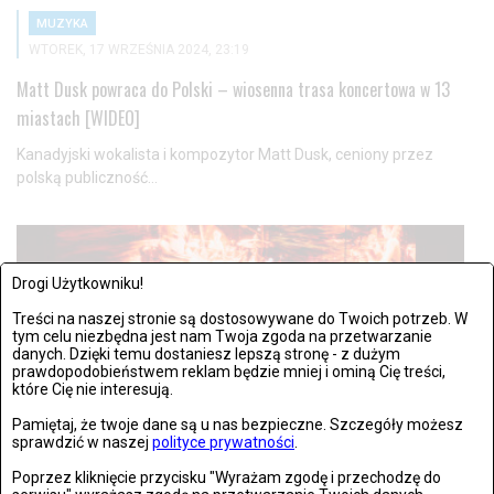
MUZYKA
WTOREK, 17 WRZEŚNIA 2024, 23:19
Matt Dusk powraca do Polski – wiosenna trasa koncertowa w 13
miastach [WIDEO]
Kanadyjski wokalista i kompozytor Matt Dusk, ceniony przez
polską publiczność...
Drogi Użytkowniku!
Treści na naszej stronie są dostosowywane do Twoich potrzeb. W
tym celu niezbędna jest nam Twoja zgoda na przetwarzanie
danych. Dzięki temu dostaniesz lepszą stronę - z dużym
prawdopodobieństwem reklam będzie mniej i ominą Cię treści,
które Cię nie interesują.
Pamiętaj, że twoje dane są u nas bezpieczne. Szczegóły możesz
sprawdzić w naszej
polityce prywatności
.
Poprzez kliknięcie przycisku "Wyrażam zgodę i przechodzę do