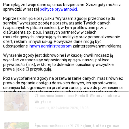
Pamiętaj, że twoje dane są u nas bezpieczne. Szczegóły możesz
sprawdzić w naszej
polityce prywatności
.
Poprzez kliknięcie przycisku "Wyrażam zgodę i przechodzę do
MUZYKA
serwisu" wyrażasz zgodę na przetwarzanie Twoich danych
PIĄTEK, 13 WRZEŚNIA 2024, 16:08
(zapisanych w plikach cookies), w tym profilowanie przez
dlaStudenta sp. z o.o. i naszych partnerów w celach
Imagine Dragons ogłaszają dodatkowy koncert w Warszawie
marketingowych, obejmujących analitykę oraz personalizowanie
ofert, reklam i innych usług. Powyższe dane mogą być
[WIDEO]
udostępniane
innym administratorom
zainteresowanym reklamą.
Z powodu ogromnego zainteresowania fanów, Imagine Dragons
Wyrażenie zgody jest dobrowolne i w każdej chwili możesz ją
wycofać zaznaczając odpowiednią opcję w naszej polityce
ogłosili dodatkową datę...
prywatności (link), w której to dokładnie opisaliśmy wszystkie
prawa, jakie Ci przysługują.
OSTATNIO DODANE
Poza wycofaniem zgody na przetwarzanie danych, masz również
prawo do żądania dostępu do swoich danych, ich sprostowania,
usunięcia lub ograniczenia przetwarzania, prawo do przeniesienia
danych czy wyrażenia sprzeciwu wobec przetwarzania danych.
21. rocznica śmierci Jana Pawła II. Wierni zebrali się w
Watykanie
Jeżeli nie chcesz wyrazić zgody na przetwarzanie plików cookies,
przejdź do
ustawień zaawansowanych
.
czwartek, 02 kwietnia 2026, 18:08
Wyrażam zgodę i przechodzę do serwisu
Życzenia wielkanocne 2026. Piękne, krótkie i gotowe