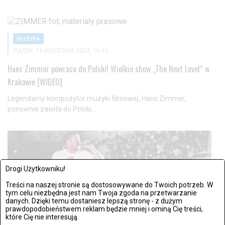
MUZYKA
PIĄTEK, 13 WRZEŚNIA 2024, 16:16
Hans Zimmer powraca do Polski! Wielkie show „The Next Level” w
Krakowie [WIDEO]
Legendarny kompozytor muzyki filmowej, Hans Zimmer,
ponownie zawita do Polski...
Drogi Użytkowniku!
Treści na naszej stronie są dostosowywane do Twoich potrzeb. W
tym celu niezbędna jest nam Twoja zgoda na przetwarzanie
danych. Dzięki temu dostaniesz lepszą stronę - z dużym
prawdopodobieństwem reklam będzie mniej i ominą Cię treści,
które Cię nie interesują.