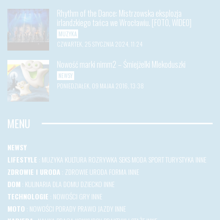
Rhythm of the Dance: Mistrzowska eksplozja
irlandzkiego tańca we Wrocławiu. [FOTO, WIDEO]
MUZYKA
CZWARTEK, 25 STYCZNIA 2024, 11:24
Nowość marki nimm2 – Śmiejżelki Mlekoduszki
NEWSY
PONIEDZIAŁEK, 09 MAJAA 2016, 13:38
MENU
NEWSY
LIFESTYLE
:
MUZYKA
KULTURA
ROZRYWKA
SEKS
MODA
SPORT
TURYSTYKA
INNE
ZDROWIE I URODA
:
ZDROWIE
URODA
FORMA
INNE
DOM
:
KULINARIA
DLA DOMU
DZIECKO
INNE
TECHNOLOGIE
:
NOWOŚCI
GRY
INNE
MOTO
:
NOWOŚCI
PORADY
PRAWO JAZDY
INNE