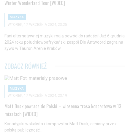
Winter Wonderland Tour [WIDEO]
MUZYKA
WTOREK, 17 WRZEŚNIA 2024, 23:25
Fani alternatywnej muzyki mają powód do radości! Już 6 grudnia
2024 roku południowoafrykański zespół Die Antwoord zagra na
żywo w Tauron Arenie Kraków.
ZOBACZ RÓWNIEŻ
MUZYKA
WTOREK, 17 WRZEŚNIA 2024, 23:19
Matt Dusk powraca do Polski – wiosenna trasa koncertowa w 13
miastach [WIDEO]
Kanadyjski wokalista i kompozytor Matt Dusk, ceniony przez
polską publiczność...