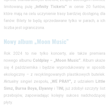
limitowaną pulę „
Infinity Tickets”
w cenie 20 funtów,
które mają na celu uczynienie trasy bardziej dostępną dla
fanów. Bilety te będą sprzedawane tylko w parach, a ich
liczba jest ograniczona.
Nowy album „Moon Music”
Rok 2024 to nie tylko koncerty, ale także premiera
nowego albumu
Coldplay – „Moon Music”.
Album ukaże
się 4 października i będzie wyprodukowany w sposób
ekologiczny – z recyklingowanych plastikowych butelek.
Aktualny singiel zespołu, „
WE PRAY”,
z udziałem
Little
Simz, Burna Boya, Elyanny
i T
INI,
już zdobył szczyty list
przebojów, zapowiadając kolejny sukces nadchodzącej
płyty.