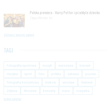
Polska premiera - Harry Potter i przeklęte dziecko
Zdjęc/filmów: 82
Zobacz więcej galerii
TAGI
Fotografia sportowa
muzyk
warszawa
koncert
muzyka
sport
foto
polska
zabawa
poznan
fotografia koncertowa
krakow
wroclaw
festiwal
Zdjecia
Wrocław
koncerty
mecz
rozrywka
Index tagów