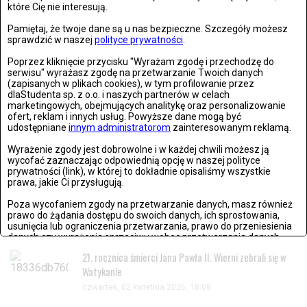
Kanadyjski wokalista i kompozytor Matt Dusk, ceniony przez
które Cię nie interesują.
polską publiczność...
Pamiętaj, że twoje dane są u nas bezpieczne. Szczegóły możesz
sprawdzić w naszej
polityce prywatności
.
Poprzez kliknięcie przycisku "Wyrażam zgodę i przechodzę do
serwisu" wyrażasz zgodę na przetwarzanie Twoich danych
MUZYKA
(zapisanych w plikach cookies), w tym profilowanie przez
dlaStudenta sp. z o.o. i naszych partnerów w celach
PIĄTEK, 13 WRZEŚNIA 2024, 16:16
marketingowych, obejmujących analitykę oraz personalizowanie
Hans Zimmer powraca do Polski! Wielkie show „The Next Level” w
ofert, reklam i innych usług. Powyższe dane mogą być
udostępniane
innym administratorom
zainteresowanym reklamą.
Krakowie [WIDEO]
Wyrażenie zgody jest dobrowolne i w każdej chwili możesz ją
Legendarny kompozytor muzyki filmowej, Hans Zimmer,
wycofać zaznaczając odpowiednią opcję w naszej polityce
prywatności (link), w której to dokładnie opisaliśmy wszystkie
ponownie zawita do Polski...
prawa, jakie Ci przysługują.
Poza wycofaniem zgody na przetwarzanie danych, masz również
OSTATNIO DODANE
prawo do żądania dostępu do swoich danych, ich sprostowania,
usunięcia lub ograniczenia przetwarzania, prawo do przeniesienia
danych czy wyrażenia sprzeciwu wobec przetwarzania danych.
21. rocznica śmierci Jana Pawła II. Wierni zebrali się w
Jeżeli nie chcesz wyrazić zgody na przetwarzanie plików cookies,
przejdź do
ustawień zaawansowanych
.
Watykanie
czwartek, 02 kwietnia 2026, 18:08
Wyrażam zgodę i przechodzę do serwisu