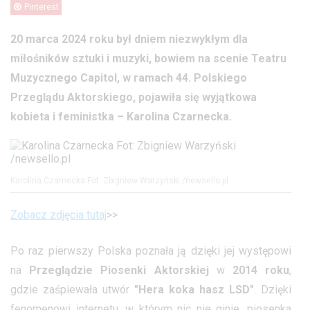
Pinterest
20 marca 2024 roku był dniem niezwykłym dla
miłośników sztuki i muzyki, bowiem na scenie Teatru
Muzycznego Capitol, w ramach 44. Polskiego
Przeglądu Aktorskiego, pojawiła się wyjątkowa
kobieta i feministka – Karolina Czarnecka.
Karolina Czarnecka Fot: Zbigniew Warzyński /newsello.pl
Zobacz zdjęcia tutaj
>>
Po raz pierwszy Polska poznała ją dzięki jej występowi
na
Przeglądzie Piosenki Aktorskiej
w
2014 roku
,
gdzie zaśpiewała utwór
"Hera koka hasz LSD"
. Dzięki
fenomenowi internetu, w którym nic nie ginie, piosenka