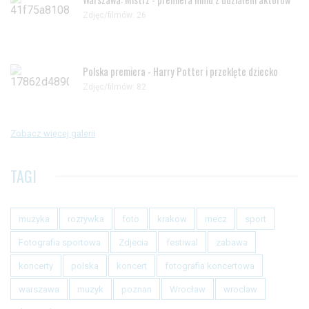
Zdjęc/filmów: 26
Polska premiera - Harry Potter i przeklęte dziecko
Zdjęc/filmów: 82
Zobacz więcej galerii
TAGI
muzyka
rozrywka
foto
krakow
mecz
sport
Fotografia sportowa
Zdjecia
festiwal
zabawa
koncerty
polska
koncert
fotografia koncertowa
warszawa
muzyk
poznan
Wrocław
wroclaw