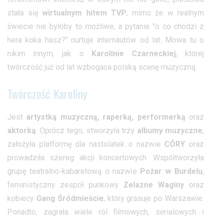
stała się
wirtualnym hitem TVP
, mimo że w realnym
świecie nie byłoby to możliwe, a pytanie "o co chodzi z
hera koka hasz?" nurtuje internautów od lat. Mowa tu o
nikim innym, jak o
Karolinie Czarneckiej
, której
twórczość już od lat wzbogaca polską scenę muzyczną.
Twórczość Karoliny
Jest
artystką muzyczną, raperką, performerką
oraz
aktorką
. Oprócz tego, stworzyła trzy
albumy muzyczne
,
założyła platformę dla nastolatek o nazwie
CÓRY
oraz
prowadziła szereg akcji koncertowych. Współtworzyła
grupę teatralno-kabaretową o nazwie
Pożar w Burdelu
,
feministyczny zespół punkowy
Żelazne Waginy
oraz
kobiecy
Gang Śródmieście
, który grasuje po Warszawie.
Ponadto, zagrała wiele ról filmowych, serialowych i