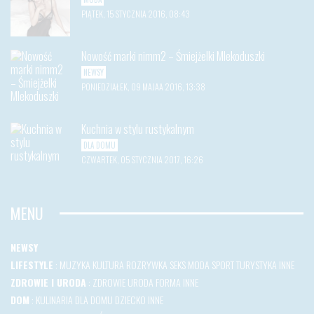
PIĄTEK, 15 STYCZNIA 2016, 08:43
Nowość marki nimm2 – Śmiejżelki Mlekoduszki
NEWSY
PONIEDZIAŁEK, 09 MAJAA 2016, 13:38
Kuchnia w stylu rustykalnym
DLA DOMU
CZWARTEK, 05 STYCZNIA 2017, 16:26
MENU
NEWSY
LIFESTYLE
:
MUZYKA
KULTURA
ROZRYWKA
SEKS
MODA
SPORT
TURYSTYKA
INNE
ZDROWIE I URODA
:
ZDROWIE
URODA
FORMA
INNE
DOM
:
KULINARIA
DLA DOMU
DZIECKO
INNE