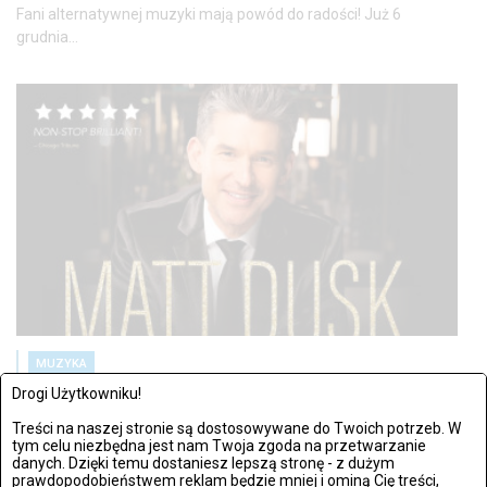
Fani alternatywnej muzyki mają powód do radości! Już 6
grudnia...
MUZYKA
WTOREK, 17 WRZEŚNIA 2024, 23:19
Drogi Użytkowniku!
Matt Dusk powraca do Polski – wiosenna trasa koncertowa w 13
Treści na naszej stronie są dostosowywane do Twoich potrzeb. W
tym celu niezbędna jest nam Twoja zgoda na przetwarzanie
miastach [WIDEO]
danych. Dzięki temu dostaniesz lepszą stronę - z dużym
prawdopodobieństwem reklam będzie mniej i ominą Cię treści,