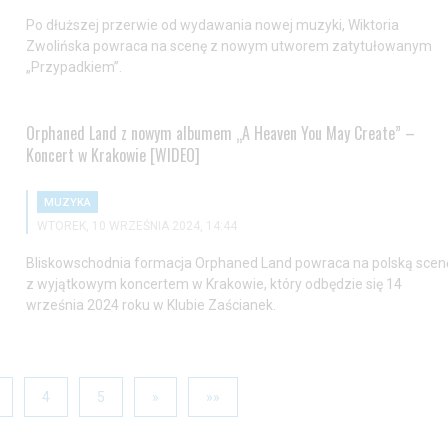
Po dłuższej przerwie od wydawania nowej muzyki, Wiktoria
Zwolińska powraca na scenę z nowym utworem zatytułowanym
„Przypadkiem”.
Orphaned Land z nowym albumem „A Heaven You May Create” –
Koncert w Krakowie [WIDEO]
MUZYKA
WTOREK, 10 WRZEŚNIA 2024, 14:44
Bliskowschodnia formacja Orphaned Land powraca na polską scen
z wyjątkowym koncertem w Krakowie, który odbędzie się 14
września 2024 roku w Klubie Zaścianek.
4
5
»
»»