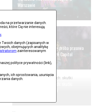
Warszawie
Zdjęć: 21
oda na przetwarzanie danych.
ci, które Cię nie interesują.
i
.
ie Twoich danych (zapisanych w
Wrocław: Romeo i Julia - próba prasowa
gowych, obejmujących analitykę
istratorom
zainteresowanym
we wrocławskim Teatrze Capitol
j
szej polityce prywatności (link),
Zdjęć: 26
ych, ich sprostowania, usunięcia
rzania danych.
Stronie Śląskie w ruinach: skutki
.
niszczycielskiej powodzi
Zdjęć: 25