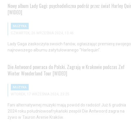
Nowy album Lady Gagi: psychodeliczna podróż przez świat Harley Qui
[WIDEO]
MUZYKA
CZWARTEK, 26 WRZEŚNIA 2024, 13:46
Lady Gaga zaskoczyła swoich fanów, ogłaszając premierę swojego
najnowszego albumu zatytułowanego "Harlequin".
Die Antwoord powraca do Polski. Zagrają w Krakowie podczas Zef
Winter Wonderland Tour [WIDEO]
MUZYKA
WTOREK, 17 WRZEŚNIA 2024, 23:25
Fani alternatywnej muzyki mają powód do radości! Już 6 grudnia
2024 roku południowoafrykański zespół Die Antwoord zagra na
żywo w Tauron Arenie Kraków.