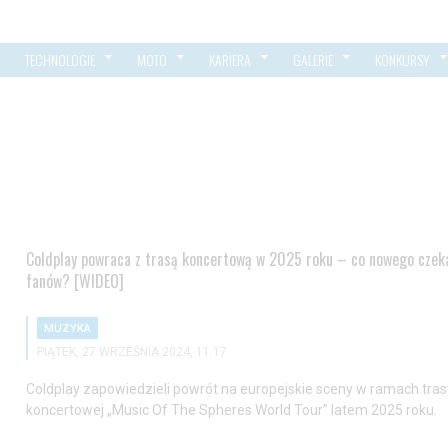
TECHNOLOGIE
MOTO
KARIERA
GALERIE
KONKURSY
Coldplay powraca z trasą koncertową w 2025 roku – co nowego czek
fanów? [WIDEO]
MUZYKA
PIĄTEK, 27 WRZEŚNIA 2024, 11:17
Coldplay zapowiedzieli powrót na europejskie sceny w ramach tras
koncertowej „Music Of The Spheres World Tour” latem 2025 roku.