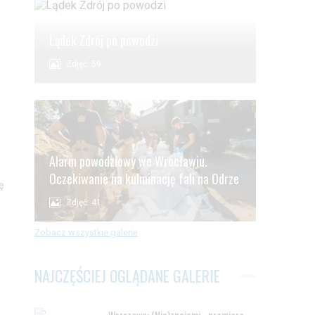
Lądek Zdrój po powodzi
Zdjęć: 59
Alarm powodziowy we Wrocławiu.
Oczekiwanie na kulminację fali na Odrze
ę
Zdjęć: 41
Zobacz wszystkie galerie
NAJCZĘŚCIEJ OGLĄDANE GALERIE