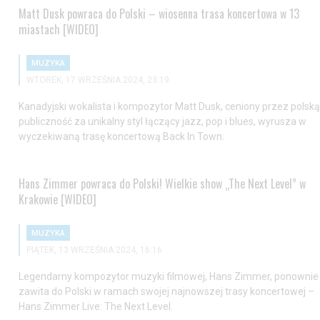
Matt Dusk powraca do Polski – wiosenna trasa koncertowa w 13
miastach [WIDEO]
MUZYKA
WTOREK, 17 WRZEŚNIA 2024, 23:19
Kanadyjski wokalista i kompozytor Matt Dusk, ceniony przez polską
publiczność za unikalny styl łączący jazz, pop i blues, wyrusza w
wyczekiwaną trasę koncertową Back In Town.
Hans Zimmer powraca do Polski! Wielkie show „The Next Level” w
Krakowie [WIDEO]
MUZYKA
PIĄTEK, 13 WRZEŚNIA 2024, 16:16
Legendarny kompozytor muzyki filmowej, Hans Zimmer, ponownie
zawita do Polski w ramach swojej najnowszej trasy koncertowej –
Hans Zimmer Live: The Next Level.