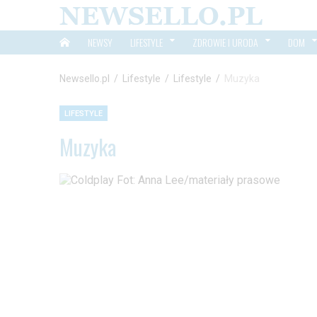
NEWSY
LIFESTYLE
ZDROWIE I URODA
DOM
Newsello.pl
/
Lifestyle
/
Lifestyle
/
Muzyka
LIFESTYLE
Muzyka