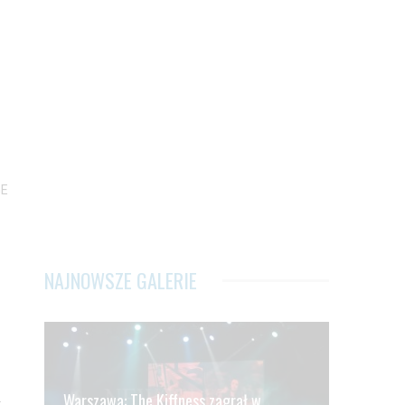
GE
NAJNOWSZE GALERIE
Warszawa: The Kiffness zagrał w
.