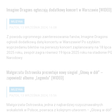
Imagine Dragons ogłaszają dodatkowy koncert w Warszawie [WIDEO]
MUZYKA
PIĄTEK, 13 WRZEŚNIA 2024, 16:08
Z powodu ogromnego zainteresowania fanów, Imagine Dragons
ogłosili dodatkową datę koncertu w Warszawie! Po szybkim
wyprzedaniu biletów na pierwszy koncert zaplanowany na 18 lipca
2025 roku, zespół zagra również 19 lipca 2025 roku na stadionie P
Narodowy.
Małgorzata Ostrowska prezentuje nowy singiel „Głową w dół” –
zapowiedź albumu „Legenda” [WIDEO]
MUZYKA
PIĄTEK, 13 WRZEŚNIA 2024, 15:56
Małgorzata Ostrowska, jedna z najbardziej rozpoznawalnych
wokalistek w Polsce, powraca z kolejnym utworem – „Głową w dół”