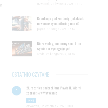
nn
czwartek, 02 kwietnia 2026, 18:10
Reputacja pod kontrolą - jak działa
nowoczesny monitoring marki?
piątek, 27 lutego 2026, 14:57
Niezawodny, pancerny smartfon –
wybór dla wymagających
środa, 25 lutego 2026, 13:45
OSTATNIO CZYTANE
21. rocznica śmierci Jana Pawła II. Wierni
zebrali się w Watykanie
INNE
czwartek, 02 kwietnia 2026, 18:08