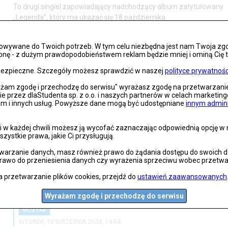
To drugi singiel zapowiadający nadchodzący album zatytułowany
„Legenda”, który ma ukazać się 18 października.
Muzyczna podróż w nieznane: ZAMILSKA prezentuje "ODYSSEY” z
osowywane do Twoich potrzeb. W tym celu niezbędna jest nam Twoja zg
onę - z dużym prawdopodobieństwem reklam będzie mniej i ominą Cię treś
udziałem Huskie [WIDEO]
s bezpieczne. Szczegóły możesz sprawdzić w naszej
polityce prywatnośc
MUZYKA
rażam zgodę i przechodzę do serwisu" wyrażasz zgodę na przetwarzan
WTOREK, 10 WRZEŚNIA 2024, 22:19
nie przez dlaStudenta sp. z o.o. i naszych partnerów w celach marketin
lam i innych usług. Powyższe dane mogą być udostępniane
innym admin
ZAMILSKA, znana polska producentka muzyki elektronicznej,
powraca z nowym singlem "ODYSSEY”, który stanowi zapowiedź je
 w każdej chwili możesz ją wycofać zaznaczając odpowiednią opcję w na
nadchodzącego albumu zatytułowanego „United Kingdom of
szystkie prawa, jakie Ci przysługują.
Anxiety”.
arzanie danych, masz również prawo do żądania dostępu do swoich dan
prawo do przeniesienia danych czy wyrażenia sprzeciwu wobec przetwa
Wiktoria Zwolińska wraca z nowym singlem „Przypadkiem” – poznaj
a przetwarzanie plików cookies, przejdź do
ustawień zaawansowanych
muzyczne eksperymenty i emocje [WIDEO]
Wyrażam zgodę i przechodzę do serwisu
MUZYKA
WTOREK, 10 WRZEŚNIA 2024, 14:54