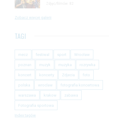
Zdjęc/filmów: 82
Zobacz więcej galerii
TAGI
mecz
festiwal
sport
Wrocław
poznan
muzyk
muzyka
rozrywka
koncert
koncerty
Zdjecia
foto
polska
wroclaw
fotografia koncertowa
warszawa
krakow
zabawa
Fotografia sportowa
Index tagów