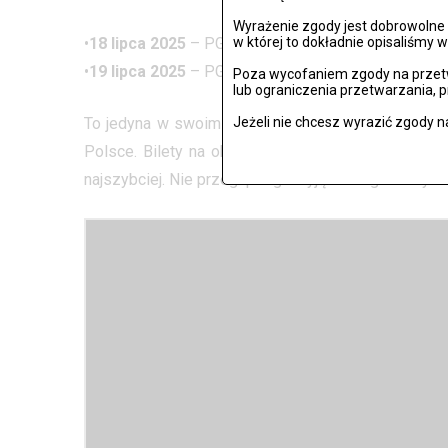
Wyrażenie zgody jest dobrowolne i
•
18 lipca 2025
– PGE Narodowy, Warszawa
w której to dokładnie opisaliśmy w
•
19 lipca 2025
– PGE Narodowy, Warszawa (dodatko
Poza wycofaniem zgody na przetw
lub ograniczenia przetwarzania, 
To jedyna w swoim rodzaju okazja, aby zobaczyć 
Jeżeli nie chcesz wyrazić zgody n
Polsce. Bilety na oba koncerty są już dostępne, 
najszybciej. Nie przegap tego wyjątkowego muzyc