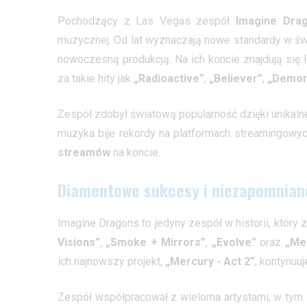
Pochodzący z Las Vegas zespół
Imagine Dra
muzycznej. Od lat wyznaczają nowe standardy w świ
nowoczesną produkcją. Na ich koncie znajdują się 
za takie hity jak
„Radioactive”
,
„Believer”
,
„Demon
Zespół zdobył światową popularność dzięki unikalne
muzyka bije rekordy na platformach streamingowy
streamów
na koncie.
Diamentowe sukcesy i niezapomnian
Imagine Dragons to jedyny zespół w historii, który
Visions”
,
„Smoke + Mirrors”
,
„Evolve”
oraz
„Mer
ich najnowszy projekt,
„Mercury - Act 2”
, kontynu
Zespół współpracował z wieloma artystami, w tym