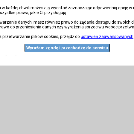
 w każdej chwili możesz ją wycofać zaznaczając odpowiednią opcję w na
szystkie prawa, jakie Ci przysługują.
wy koncert)
arzanie danych, masz również prawo do żądania dostępu do swoich dan
prawo do przeniesienia danych czy wyrażenia sprzeciwu wobec przetwa
Imagine Dragons na żywo na jednym z największych stadionów
a przetwarzanie plików cookies, przejdź do
ustawień zaawansowanych
a ze względu na duże zainteresowanie warto zarezerwować je j
Wyrażam zgodę i przechodzę do serwisu
znego wydarzenia!