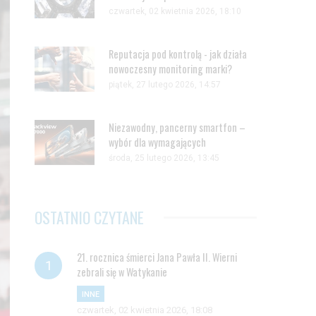
czwartek, 02 kwietnia 2026, 18:10
Reputacja pod kontrolą - jak działa
nowoczesny monitoring marki?
piątek, 27 lutego 2026, 14:57
Niezawodny, pancerny smartfon –
wybór dla wymagających
środa, 25 lutego 2026, 13:45
OSTATNIO CZYTANE
21. rocznica śmierci Jana Pawła II. Wierni
zebrali się w Watykanie
INNE
czwartek, 02 kwietnia 2026, 18:08