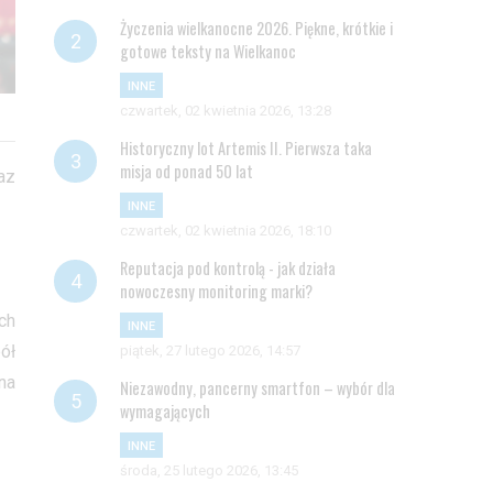
Życzenia wielkanocne 2026. Piękne, krótkie i
gotowe teksty na Wielkanoc
INNE
czwartek, 02 kwietnia 2026, 13:28
Historyczny lot Artemis II. Pierwsza taka
misja od ponad 50 lat
az
INNE
czwartek, 02 kwietnia 2026, 18:10
Reputacja pod kontrolą - jak działa
nowoczesny monitoring marki?
ch
INNE
ół
piątek, 27 lutego 2026, 14:57
na
Niezawodny, pancerny smartfon – wybór dla
wymagających
INNE
środa, 25 lutego 2026, 13:45