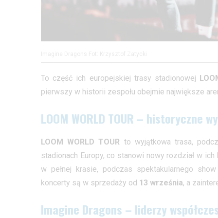
Imagine Dragons Fot: Krzysztof Zatycki
To część ich europejskiej trasy stadionowej
LOO
pierwszy w historii zespołu obejmie największe are
LOOM WORLD TOUR – historyczne wyd
LOOM WORLD TOUR
to wyjątkowa trasa, podc
stadionach Europy, co stanowi nowy rozdział w ich
w pełnej krasie, podczas spektakularnego show
koncerty są w sprzedaży od
13 września
, a zainte
Imagine Dragons – liderzy współcze