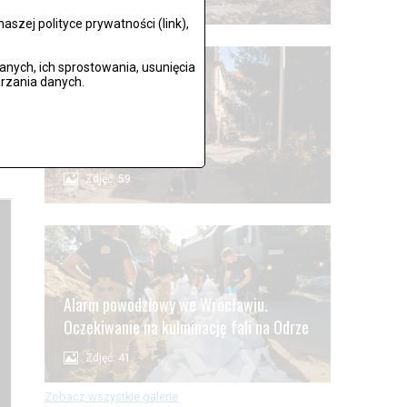
szej polityce prywatności (link),
ych, ich sprostowania, usunięcia
rzania danych.
 w
.
ak
Lądek Zdrój po powodzi
Zdjęć: 59
Alarm powodziowy we Wrocławiu.
Oczekiwanie na kulminację fali na Odrze
Zdjęć: 41
Zobacz wszystkie galerie