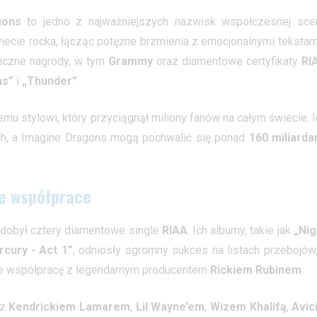
gons
to jedno z najważniejszych nazwisk współczesnej sce
ecie rocka, łącząc potężne brzmienia z emocjonalnymi tekstami
liczne nagrody, w tym
Grammy
oraz diamentowe certyfikaty
RI
s”
i
„Thunder”
.
mu stylowi, który przyciągnął miliony fanów na całym świecie. I
ch, a Imagine Dragons mogą pochwalić się ponad
160 miliarda
e współprace
 zdobył cztery diamentowe single
RIAA
. Ich albumy, takie jak
„Nig
cury - Act 1”
, odniosły ogromny sukces na listach przebojów,
uje współpracę z legendarnym producentem
Rickiem Rubinem
.
 z
Kendrickiem Lamarem
,
Lil Wayne’em
,
Wizem Khalifą
,
Avici