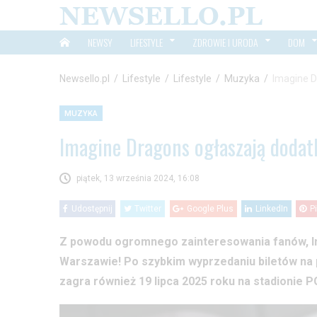
NEWSY
LIFESTYLE
ZDROWIE I URODA
DOM
Newsello.pl
/
Lifestyle
/
Lifestyle
/
Muzyka
/
Imagine D
MUZYKA
Imagine Dragons ogłaszają doda
piątek, 13 września 2024, 16:08
Udostępnij
Twitter
Google Plus
LinkedIn
P
Z powodu ogromnego zainteresowania fanów, Im
Warszawie! Po szybkim wyprzedaniu biletów na 
zagra również 19 lipca 2025 roku na stadionie 