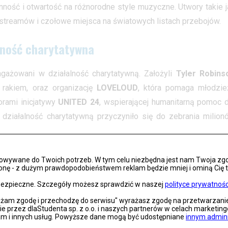
nność i otwartość na różnorodne style muzyczne. Utwory takie j
y streamów i czołowe miejsca na światowych listach przebojów.
lność charytatywna
ażowani w działalność charytatywną. Założyli
Tyler Robins
 rakiem, oraz organizację
LOVELOUD
, która pomaga młodzie
rami inicjatywy
UNITED 24
, wspierającej humanitarną pomoc d
działalność charytatywną przyczyniło się do zebrania milion
ajważniejszych nagród, w tym
American Music Awards
oraz
M
osowywane do Twoich potrzeb. W tym celu niezbędna jest nam Twoja zg
onę - z dużym prawdopodobieństwem reklam będzie mniej i ominą Cię treś
ną jakość i popularność wśród fanów na całym świecie.
s bezpieczne. Szczegóły możesz sprawdzić w naszej
polityce prywatnośc
rażam zgodę i przechodzę do serwisu" wyrażasz zgodę na przetwarzan
nie przez dlaStudenta sp. z o.o. i naszych partnerów w celach marketin
lam i innych usług. Powyższe dane mogą być udostępniane
innym admin
e w ramach trasy
LOOM WORLD TOUR
: