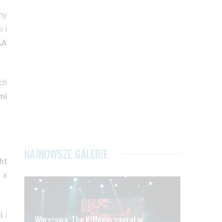
ny
 i
AA
ch
mi
NAJNOWSZE GALERIE
ht
 a
i
i
Warszawa: The Kiffness zagrał w