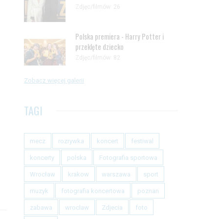
Zdjęc/filmów: 26
Polska premiera - Harry Potter i
przeklęte dziecko
Zdjęc/filmów: 82
Zobacz więcej galerii
TAGI
mecz
rozrywka
koncert
festiwal
koncerty
polska
Fotografia sportowa
Wrocław
krakow
warszawa
sport
muzyk
fotografia koncertowa
poznan
zabawa
wroclaw
Zdjecia
foto