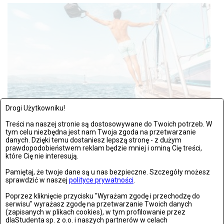
Drogi Użytkowniku!
Treści na naszej stronie są dostosowywane do Twoich potrzeb. W
tym celu niezbędna jest nam Twoja zgoda na przetwarzanie
MODA
danych. Dzięki temu dostaniesz lepszą stronę - z dużym
WTOREK, 24 WRZEŚNIA 2019, 10:55
prawdopodobieństwem reklam będzie mniej i ominą Cię treści,
które Cię nie interesują.
Perfumy męskie: czym pachnie prawdziwy mężczyzna?
Pamiętaj, że twoje dane są u nas bezpieczne. Szczegóły możesz
Perfumy męskie są uzupełnieniem imagu każdego
sprawdzić w naszej
polityce prywatności
.
dżentelmena i jego wizytówką....
Poprzez kliknięcie przycisku "Wyrażam zgodę i przechodzę do
serwisu" wyrażasz zgodę na przetwarzanie Twoich danych
(zapisanych w plikach cookies), w tym profilowanie przez
dlaStudenta sp. z o.o. i naszych partnerów w celach