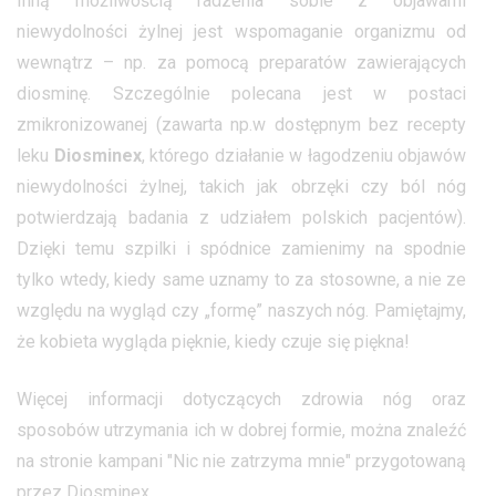
Inną możliwością radzenia sobie z objawami
niewydolności żylnej jest wspomaganie organizmu od
wewnątrz – np. za pomocą preparatów zawierających
diosminę. Szczególnie polecana jest w postaci
zmikronizowanej (zawarta np.w dostępnym bez recepty
leku
Diosminex
, którego działanie w łagodzeniu objawów
niewydolności żylnej, takich jak obrzęki czy ból nóg
potwierdzają badania z udziałem polskich pacjentów).
Dzięki temu szpilki i spódnice zamienimy na spodnie
tylko wtedy, kiedy same uznamy to za stosowne, a nie ze
względu na wygląd czy „formę” naszych nóg. Pamiętajmy,
że kobieta wygląda pięknie, kiedy czuje się piękna!
Więcej informacji dotyczących zdrowia nóg oraz
sposobów utrzymania ich w dobrej formie, można znaleźć
na stronie kampani "Nic nie zatrzyma mnie" przygotowaną
przez Diosminex.