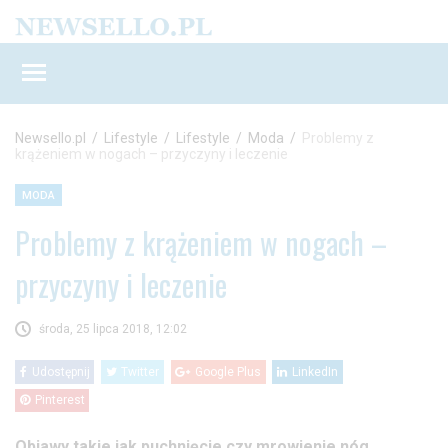
Newsello.pl
/
Lifestyle
/
Lifestyle
/
Moda
/
Problemy z
krążeniem w nogach – przyczyny i leczenie
MODA
Problemy z krążeniem w nogach –
przyczyny i leczenie
środa, 25 lipca 2018, 12:02
Udostępnij
Twitter
Google Plus
LinkedIn
Pinterest
Objawy takie jak puchnięcie czy mrowienie nóg