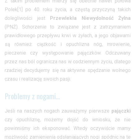
Z takim problemem mierzy się obecnie nawet połowa
Polek[1] po 40. roku życia, a częstą przyczyną takich
dolegliwości jest
Przewlekła Niewydolność Żylna
(PNŻ). Schorzenie to związane jest z zatrzymaniem
prawidłowego przepływu krwi w żyłach, a jego objawami
są również: ciężkość i opuchlizna nóg, mrowienie,
pieczenie czy występowanie pajączków. Odczuwany
przez nas ból ogranicza nas w codziennym życiu, dlatego
rzadziej decydujemy się na aktywne spędzanie wolnego
czasu i realizację swoich pasji.
Problemy z nogami…
Jeśli na naszych nogach zauważymy pierwsze
pajączki
czy opuchliznę, możemy dojść do wniosku, że nie
powinniśmy ich eksponować. Wtedy oczywiście mamy
możliwość zamienienia odsłaniających nogi spódnic na te