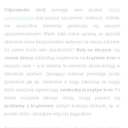
Odpowiedni strój
pomaga nam zyskać
dobre
samopoczucie
oraz poczuć się pewnie i kobieco. Jednak,
nie wszystkie elementy garderoby są naszym
sprzymierzeńcem. Warto zdać sobie sprawę, że sposób
ubierania może bezpośrednio wpływać na nasze zdrowie.
Co zatem może nam zaszkodzić?
Buty na obcasie
czy
ciasne dżinsy
oddziałują negatywnie na
krążenie krwi
w
naszym ciele – a to właśnie te elementy ubioru królują w
damskich szafach. Opinający materiał powoduje uciski
(podobnie jak np. siedzenie z nogą założoną na nogę),
które znacznie ograniczają
swobodny przepływ krwi
. Po
latach noszenia takiego stroju, mogą pojawić się
problemy z krążeniem
żylnym kończyn dolnych, np. w
postaci bólu i obrzęków nóg czy pajączków.