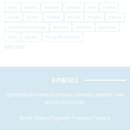
sport
krakow
wroclaw
koncerty
foto
polska
muzyk
poznan
festiwal
koncert
muzyka
Zdjecia
fotografia koncertowa
Wrocław
rozrywka
warszawa
mecz
zabawa
Fotografia sportowa
Index tagów
O PORTALU
Ogólnopolski portal będący bazą nowości, informacji i zapowiedzi z wielu
kategorii tematycznych.
Kontakt
|
Reklama
|
Regulamin
|
Prywatność
|
Partnerzy