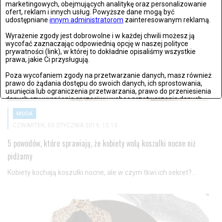
marketingowych, obejmujących analitykę oraz personalizowanie
ofert, reklam i innych usług. Powyższe dane mogą być
udostępniane
innym administratorom
zainteresowanym reklamą.
Wyrażenie zgody jest dobrowolne i w każdej chwili możesz ją
wycofać zaznaczając odpowiednią opcję w naszej polityce
prywatności (link), w której to dokładnie opisaliśmy wszystkie
prawa, jakie Ci przysługują.
Poza wycofaniem zgody na przetwarzanie danych, masz również
prawo do żądania dostępu do swoich danych, ich sprostowania,
usunięcia lub ograniczenia przetwarzania, prawo do przeniesienia
danych czy wyrażenia sprzeciwu wobec przetwarzania danych.
MODA
Jeżeli nie chcesz wyrazić zgody na przetwarzanie plików cookies,
przejdź do
ustawień zaawansowanych
.
CZWARTEK, 03 STYCZNIA 2019, 15:13
5 powodów, które sprawiają, że kobiety wolą koszulki nocne niż
Wyrażam zgodę i przechodzę do serwisu
pidżamy
Kobiety kochają koszulki nocne, ale w czym tkwi ich sekret?...