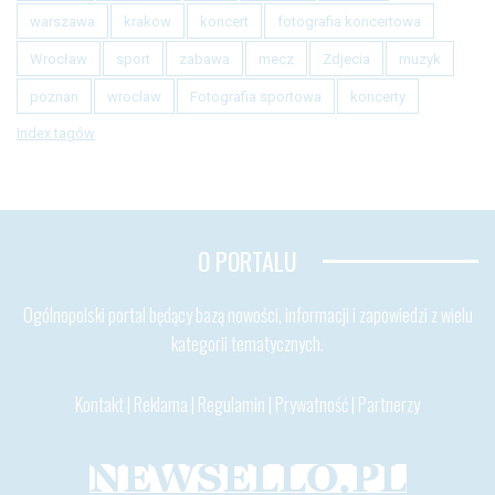
warszawa
krakow
koncert
fotografia koncertowa
Wrocław
sport
zabawa
mecz
Zdjecia
muzyk
poznan
wroclaw
Fotografia sportowa
koncerty
Index tagów
O PORTALU
Ogólnopolski portal będący bazą nowości, informacji i zapowiedzi z wielu
kategorii tematycznych.
Kontakt
|
Reklama
|
Regulamin
|
Prywatność
|
Partnerzy