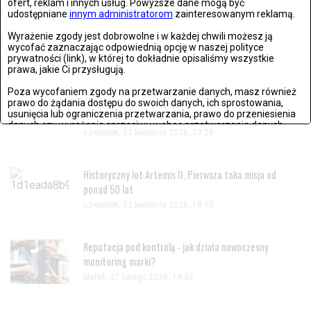
ofert, reklam i innych usług. Powyższe dane mogą być
udostępniane
innym administratorom
zainteresowanym reklamą.
21. rocznica śmierci Jana Pawła II. Wierni zebrali się w
Wyrażenie zgody jest dobrowolne i w każdej chwili możesz ją
Watykanie
wycofać zaznaczając odpowiednią opcję w naszej polityce
prywatności (link), w której to dokładnie opisaliśmy wszystkie
czwartek, 02 kwietnia 2026, 18:08
prawa, jakie Ci przysługują.
Poza wycofaniem zgody na przetwarzanie danych, masz również
Życzenia wielkanocne 2026. Piękne, krótkie i gotowe
prawo do żądania dostępu do swoich danych, ich sprostowania,
usunięcia lub ograniczenia przetwarzania, prawo do przeniesienia
teksty na Wielkanoc
danych czy wyrażenia sprzeciwu wobec przetwarzania danych.
czwartek, 02 kwietnia 2026, 13:28
Jeżeli nie chcesz wyrazić zgody na przetwarzanie plików cookies,
przejdź do
ustawień zaawansowanych
.
Historyczny lot Artemis II. Pierwsza taka misja od
Wyrażam zgodę i przechodzę do serwisu
ponad 50 lat
czwartek, 02 kwietnia 2026, 18:10
Reputacja pod kontrolą - jak działa nowoczesny
monitoring marki?
piątek, 27 lutego 2026, 14:57