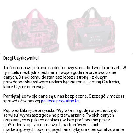
Drogi Użytkowniku!
Treści na naszej stronie są dostosowywane do Twoich potrzeb. W
tym celu niezbędna jest nam Twoja zgoda na przetwarzanie
MODA
danych. Dzięki temu dostaniesz lepszą stronę - z dużym
prawdopodobieństwem reklam będzie mniej i ominą Cię treści,
CZWARTEK, 26 LIPCA 2018, 12:17
które Cię nie interesują.
Barbie x Paso – wyjątkowa kolekcja dla młodych adeptek mody!
Pamiętaj, że twoje dane są u nas bezpieczne. Szczegóły możesz
sprawdzić w naszej
polityce prywatności
.
Aktywność fizyczna nie oznacza rezygnacji z mody... wręcz
przeciwnie! Sygnowane...
Poprzez kliknięcie przycisku "Wyrażam zgodę i przechodzę do
serwisu" wyrażasz zgodę na przetwarzanie Twoich danych
(zapisanych w plikach cookies), w tym profilowanie przez
dlaStudenta sp. z o.o. i naszych partnerów w celach
OSTATNIO DODANE
marketingowych, obejmujących analitykę oraz personalizowanie