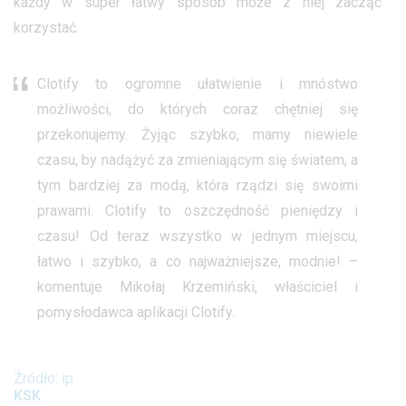
każdy w super łatwy sposób może z niej zacząć
korzystać.
Clotify to ogromne ułatwienie i mnóstwo
możliwości, do których coraz chętniej się
przekonujemy. Żyjąc szybko, mamy niewiele
czasu, by nadążyć za zmieniającym się światem, a
tym bardziej za modą, która rządzi się swoimi
prawami. Clotify to oszczędność pieniędzy i
czasu! Od teraz wszystko w jednym miejscu,
łatwo i szybko, a co najważniejsze, modnie! –
komentuje Mikołaj Krzemiński, właściciel i
pomysłodawca aplikacji Clotify.
Źródło: ip
KSK