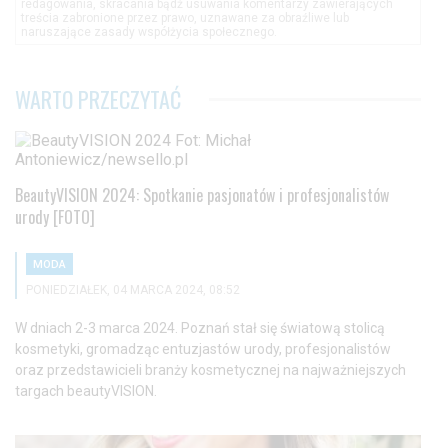
redagowania, skracania bądź usuwania komentarzy zawierających
treścia zabronione przez prawo, uznawane za obraźliwe lub
naruszające zasady współżycia społecznego.
WARTO PRZECZYTAĆ
BeautyVISION 2024: Spotkanie pasjonatów i profesjonalistów
urody [FOTO]
MODA
PONIEDZIAŁEK, 04 MARCA 2024, 08:52
W dniach 2-3 marca 2024. Poznań stał się światową stolicą
kosmetyki, gromadząc entuzjastów urody, profesjonalistów
oraz przedstawicieli branży kosmetycznej na najważniejszych
targach beautyVISION.