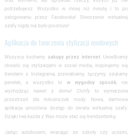
oraz wymienić lub sprzedać rzeczy, których już nie
potrzebujesz. Wszystko w mniej niż minutę i to po
zalogowaniu przez Facebooka! Stworzenie wirtualnej
szafy nigdy nie było prostsze!
Aplikacja do tworzenia stylizacji modowych
Wszyscy kochamy
zakupy przez internet
. Uwielbiamy
chwalić się stylizacjami w social media, inspirujemy się
trendami z Instagrama, przerabiamy, łączymy, szukamy
perełek, a wszystko to
w wygodny sposób
, nie
wychodząc nawet z domu!
Clotify
to wymarzona
przestrzeń dla miłośniczek mody. Nowa, darmowa
aplikacja umożliwia dostęp do świata wirtualnej szafy.
Dzięki niej każda z Was może stać się trendsetterką.
Jadąc autobusem, wracając ze szkoły czy uczelni,