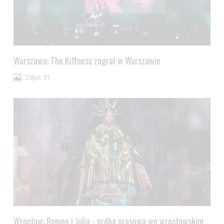
Warszawa: The Kiffness zagrał w Warszawie
Zdjęć: 21
Wrocław: Romeo i Julia - próba prasowa we wrocławskim