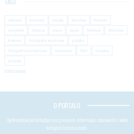
TAGI
zabawa
koncerty
muzyk
wroclaw
koncert
rozrywka
Zdjecia
mecz
sport
festiwal
Wrocław
krakow
Fotografia sportowa
polska
fotografia koncertowa
warszawa
foto
muzyka
poznan
Index tagów
O PORTALU
Ogólnopolski portal będący bazą nowości, informacji i zapowiedzi z wielu
kategorii tematycznych.