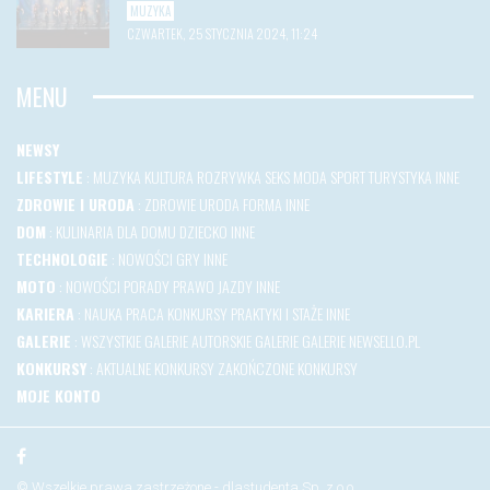
MUZYKA
CZWARTEK, 25 STYCZNIA 2024, 11:24
MENU
NEWSY
LIFESTYLE
:
MUZYKA
KULTURA
ROZRYWKA
SEKS
MODA
SPORT
TURYSTYKA
INNE
ZDROWIE I URODA
:
ZDROWIE
URODA
FORMA
INNE
DOM
:
KULINARIA
DLA DOMU
DZIECKO
INNE
TECHNOLOGIE
:
NOWOŚCI
GRY
INNE
MOTO
:
NOWOŚCI
PORADY
PRAWO JAZDY
INNE
KARIERA
:
NAUKA
PRACA
KONKURSY
PRAKTYKI I STAŻE
INNE
GALERIE
:
WSZYSTKIE GALERIE
AUTORSKIE GALERIE
GALERIE NEWSELLO.PL
KONKURSY
:
AKTUALNE KONKURSY
ZAKOŃCZONE KONKURSY
MOJE KONTO
© Wszelkie prawa zastrzeżone - dlastudenta Sp. z o.o.