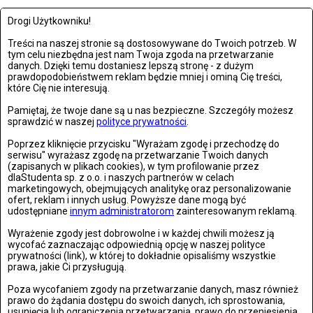
Drogi Użytkowniku!
Treści na naszej stronie są dostosowywane do Twoich potrzeb. W
tym celu niezbędna jest nam Twoja zgoda na przetwarzanie
danych. Dzięki temu dostaniesz lepszą stronę - z dużym
prawdopodobieństwem reklam będzie mniej i ominą Cię treści,
które Cię nie interesują.
Pamiętaj, że twoje dane są u nas bezpieczne. Szczegóły możesz
sprawdzić w naszej
polityce prywatności
.
Poprzez kliknięcie przycisku "Wyrażam zgodę i przechodzę do
serwisu" wyrażasz zgodę na przetwarzanie Twoich danych
(zapisanych w plikach cookies), w tym profilowanie przez
dlaStudenta sp. z o.o. i naszych partnerów w celach
marketingowych, obejmujących analitykę oraz personalizowanie
MODA
ofert, reklam i innych usług. Powyższe dane mogą być
CZWARTEK, 26 LIPCA 2018, 12:17
udostępniane
innym administratorom
zainteresowanym reklamą.
Barbie x Paso – wyjątkowa kolekcja dla młodych adeptek mody!
Wyrażenie zgody jest dobrowolne i w każdej chwili możesz ją
wycofać zaznaczając odpowiednią opcję w naszej polityce
Aktywność fizyczna nie oznacza rezygnacji z mody... wręcz
prywatności (link), w której to dokładnie opisaliśmy wszystkie
prawa, jakie Ci przysługują.
przeciwnie! Sygnowane...
Poza wycofaniem zgody na przetwarzanie danych, masz również
prawo do żądania dostępu do swoich danych, ich sprostowania,
usunięcia lub ograniczenia przetwarzania, prawo do przeniesienia