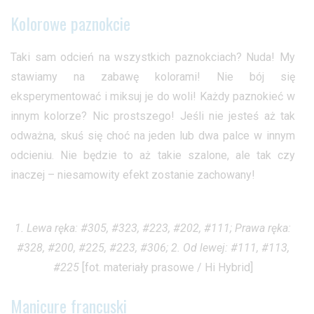
Kolorowe paznokcie
Taki sam odcień na wszystkich paznokciach? Nuda! My
stawiamy na zabawę kolorami! Nie bój się
eksperymentować i miksuj je do woli! Każdy paznokieć w
innym kolorze? Nic prostszego! Jeśli nie jesteś aż tak
odważna, skuś się choć na jeden lub dwa palce w innym
odcieniu. Nie będzie to aż takie szalone, ale tak czy
inaczej – niesamowity efekt zostanie zachowany!
1. Lewa ręka: #305, #323, #223, #202, #111; Prawa ręka:
#328, #200, #225, #223, #306; 2. Od lewej: #111, #113,
#225
[fot. materiały prasowe / Hi Hybrid]
Manicure francuski