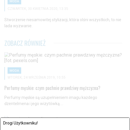
MODA
CZWARTEK, 30 KWIETNIA 2020, 13:35
Stworzenie niesamowitej stylizacji, która olśni wszystkich, to nie
lada wyzwanie.
ZOBACZ RÓWNIEŻ
MODA
WTOREK, 24 WRZEŚNIA 2019, 10:55
Perfumy męskie: czym pachnie prawdziwy mężczyzna?
Perfumy męskie są uzupełnieniem imagu każdego
dżentelmena i jego wizytówką....
Drogi Użytkowniku!
MODA