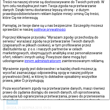
Treści na naszej stronie są dostosowywane do Twoich potrzeb. W
CZWARTEK, 03 STYCZNIA 2019, 15:13
tym celu niezbędna jest nam Twoja zgoda na przetwarzanie
danych. Dzięki temu dostaniesz lepszą stronę - z dużym
5 powodów, które sprawiają, że kobiety wolą koszulki nocne niż
prawdopodobieństwem reklam będzie mniej i ominą Cię treści,
które Cię nie interesują.
pidżamy
Pamiętaj, że twoje dane są u nas bezpieczne. Szczegóły możesz
Kobiety kochają koszulki nocne, ale w czym tkwi ich sekret?...
sprawdzić w naszej
polityce prywatności
.
Poprzez kliknięcie przycisku "Wyrażam zgodę i przechodzę do
serwisu" wyrażasz zgodę na przetwarzanie Twoich danych
(zapisanych w plikach cookies), w tym profilowanie przez
dlaStudenta sp. z o.o. i naszych partnerów w celach
marketingowych, obejmujących analitykę oraz personalizowanie
ofert, reklam i innych usług. Powyższe dane mogą być
udostępniane
innym administratorom
zainteresowanym reklamą.
Wyrażenie zgody jest dobrowolne i w każdej chwili możesz ją
wycofać zaznaczając odpowiednią opcję w naszej polityce
prywatności (link), w której to dokładnie opisaliśmy wszystkie
prawa, jakie Ci przysługują.
Poza wycofaniem zgody na przetwarzanie danych, masz również
prawo do żądania dostępu do swoich danych, ich sprostowania,
usunięcia lub ograniczenia przetwarzania, prawo do przeniesienia
danych czy wyrażenia sprzeciwu wobec przetwarzania danych.
MODA
Jeżeli nie chcesz wyrazić zgody na przetwarzanie plików cookies,
ŚRODA, 29 SIERPNIA 2018, 09:56