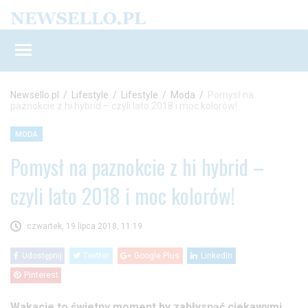
Newsello.pl
/
Lifestyle
/
Lifestyle
/
Moda
/
Pomysł na
paznokcie z hi hybrid – czyli lato 2018 i moc kolorów!
MODA
Pomysł na paznokcie z hi hybrid –
czyli lato 2018 i moc kolorów!
czwartek, 19 lipca 2018, 11:19
Udostępnij
Twitter
Google Plus
LinkedIn
Pinterest
Wakacje to świetny moment by zabłysnąć ciekawymi