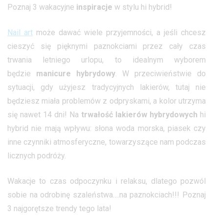
Poznaj 3 wakacyjne
inspiracje
w stylu hi hybrid!
Nail art
może dawać wiele przyjemności, a jeśli chcesz
cieszyć się pięknymi paznokciami przez cały czas
trwania letniego urlopu, to idealnym wyborem
będzie
manicure hybrydowy
. W przeciwieństwie do
sytuacji, gdy użyjesz tradycyjnych lakierów, tutaj nie
będziesz miała problemów z odpryskami, a kolor utrzyma
się nawet 14 dni! Na
trwałość lakierów hybrydowych
hi
hybrid nie mają wpływu: słona woda morska, piasek czy
inne czynniki atmosferyczne, towarzyszące nam podczas
licznych podróży.
Wakacje to czas odpoczynku i relaksu, dlatego pozwól
sobie na odrobinę szaleństwa….na paznokciach!!! Poznaj
3 najgorętsze trendy tego lata!