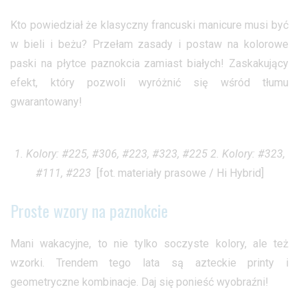
Kto powiedział że klasyczny francuski manicure musi być
w bieli i beżu? Przełam zasady i postaw na kolorowe
paski na płytce paznokcia zamiast białych! Zaskakujący
efekt, który pozwoli wyróżnić się wśród tłumu
gwarantowany!
1. Kolory: #225, #306, #223, #323, #225 2. Kolory: #323,
#111, #223
[fot. materiały prasowe / Hi Hybrid]
Proste wzory na paznokcie
Mani wakacyjne, to nie tylko soczyste kolory, ale też
wzorki. Trendem tego lata są azteckie printy i
geometryczne kombinacje. Daj się ponieść wyobraźni!