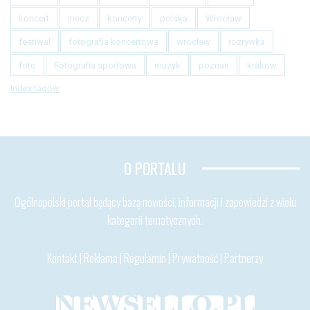
koncert
mecz
koncerty
polska
Wrocław
festiwal
fotografia koncertowa
wroclaw
rozrywka
foto
Fotografia sportowa
muzyk
poznan
krakow
Index tagów
O PORTALU
Ogólnopolski portal będący bazą nowości, informacji i zapowiedzi z wielu
kategorii tematycznych.
Kontakt
|
Reklama
|
Regulamin
|
Prywatność
|
Partnerzy