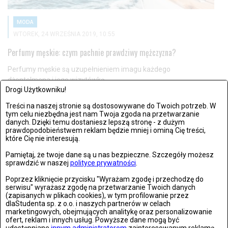
MODA
WTOREK, 24 WRZEŚNIA 2019, 10:55
Perfumy męskie: czym pachnie prawdziwy mężczyzna?
Perfumy męskie są uzupełnieniem imagu każdego
dżentelmena i jego wizytówką....
Drogi Użytkowniku!
Treści na naszej stronie są dostosowywane do Twoich potrzeb. W
tym celu niezbędna jest nam Twoja zgoda na przetwarzanie
danych. Dzięki temu dostaniesz lepszą stronę - z dużym
MODA
prawdopodobieństwem reklam będzie mniej i ominą Cię treści,
CZWARTEK, 03 STYCZNIA 2019, 15:13
które Cię nie interesują.
5 powodów, które sprawiają, że kobiety wolą koszulki nocne niż
Pamiętaj, że twoje dane są u nas bezpieczne. Szczegóły możesz
sprawdzić w naszej
polityce prywatności
.
pidżamy
Poprzez kliknięcie przycisku "Wyrażam zgodę i przechodzę do
Kobiety kochają koszulki nocne, ale w czym tkwi ich sekret?...
serwisu" wyrażasz zgodę na przetwarzanie Twoich danych
(zapisanych w plikach cookies), w tym profilowanie przez
dlaStudenta sp. z o.o. i naszych partnerów w celach
marketingowych, obejmujących analitykę oraz personalizowanie
ofert, reklam i innych usług. Powyższe dane mogą być