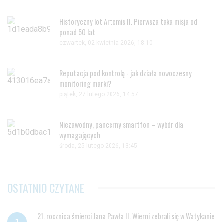
Historyczny lot Artemis II. Pierwsza taka misja od
ponad 50 lat
czwartek, 02 kwietnia 2026, 18:10
Reputacja pod kontrolą - jak działa nowoczesny
monitoring marki?
piątek, 27 lutego 2026, 14:57
Niezawodny, pancerny smartfon – wybór dla
wymagających
środa, 25 lutego 2026, 13:45
OSTATNIO CZYTANE
21. rocznica śmierci Jana Pawła II. Wierni zebrali się w Watykanie