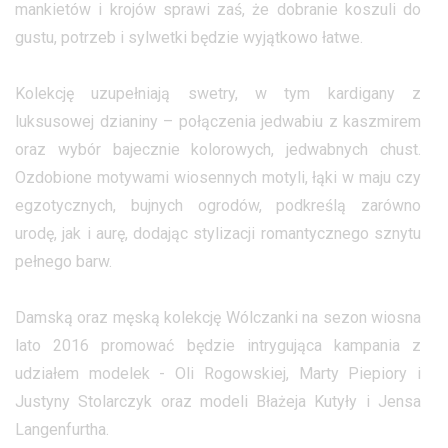
mankietów i krojów sprawi zaś, że dobranie koszuli do
gustu, potrzeb i sylwetki będzie wyjątkowo łatwe.
Kolekcję uzupełniają swetry, w tym kardigany z
luksusowej dzianiny – połączenia jedwabiu z kaszmirem
oraz wybór bajecznie kolorowych, jedwabnych chust.
Ozdobione motywami wiosennych motyli, łąki w maju czy
egzotycznych, bujnych ogrodów, podkreślą zarówno
urodę, jak i aurę, dodając stylizacji romantycznego sznytu
pełnego barw.
Damską oraz męską kolekcję Wólczanki na sezon wiosna
lato 2016 promować będzie intrygująca kampania z
udziałem modelek - Oli Rogowskiej, Marty Piepiory i
Justyny Stolarczyk oraz modeli Błażeja Kutyły i Jensa
Langenfurtha.