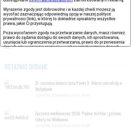
udostępniane
innym administratorom
zainteresowanym reklamą.
MODA
Wyrażenie zgody jest dobrowolne i w każdej chwili możesz ją
ŚRODA, 29 SIERPNIA 2018, 09:56
wycofać zaznaczając odpowiednią opcję w naszej polityce
prywatności (link), w której to dokładnie opisaliśmy wszystkie
Clotify – aplikacja dzięki której Twoje stylizacje zawsze będą na
prawa, jakie Ci przysługują.
czasie!
Poza wycofaniem zgody na przetwarzanie danych, masz również
prawo do żądania dostępu do swoich danych, ich sprostowania,
Poznaj aplikację na telefon, dzięki której będziesz na bieżąco
usunięcia lub ograniczenia przetwarzania, prawo do przeniesienia
danych czy wyrażenia sprzeciwu wobec przetwarzania danych.
ze...
Jeżeli nie chcesz wyrazić zgody na przetwarzanie plików cookies,
przejdź do
ustawień zaawansowanych
.
OSTATNIO DODANE
Wyrażam zgodę i przechodzę do serwisu
21. rocznica śmierci Jana Pawła II. Wierni zebrali się w
Watykanie
czwartek, 02 kwietnia 2026, 18:08
Życzenia wielkanocne 2026. Piękne, krótkie i gotowe
teksty na Wielkanoc
czwartek, 02 kwietnia 2026, 13:28