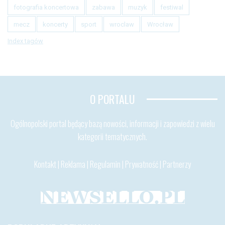
fotografia koncertowa
zabawa
muzyk
festiwal
mecz
koncerty
sport
wroclaw
Wrocław
Index tagów
O PORTALU
Ogólnopolski portal będący bazą nowości, informacji i zapowiedzi z wielu
kategorii tematycznych.
Kontakt
|
Reklama
|
Regulamin
|
Prywatność
|
Partnerzy