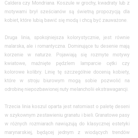
Caldera czy Mondriana. Koszule w grochy, kwadraty lub z
motywami brył sześcianów są świetną propozycją dla
kobiet, które lubią bawić się modą i chcą być zauważone.
Druga linia, spokojniejsza kolorystycznie, jest równie
malarska, ale i romantyczna. Dominujące tu desenie mają
korzenie w naturze. Pojawiają się rozmyte motywy
kwiatowe, maźnięte pędzlem lamparcie cętki czy
kolorowe kolibry. Linię tę szczególnie docenią kobiety,
które w stroju biurowym mogą sobie pozwolić na
odrobinę niepozbawionej nuty melancholii ekstrawagancji.
Trzecia linia koszul oparta jest natomiast o paletę deseni
w szykownym zestawieniu granatu i bieli. Granatowe pasy
w różnych rozmiarach nawiązują do klasycznej estetyki
marynarskiej, będącej jednym z wiodących trendów