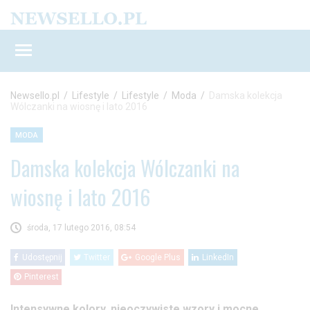
Newsello.pl
/
Lifestyle
/
Lifestyle
/
Moda
/
Damska kolekcja
Wólczanki na wiosnę i lato 2016
MODA
Damska kolekcja Wólczanki na
wiosnę i lato 2016
środa, 17 lutego 2016, 08:54
Udostępnij
Twitter
Google Plus
LinkedIn
Pinterest
Intensywne kolory, nieoczywiste wzory i mocne