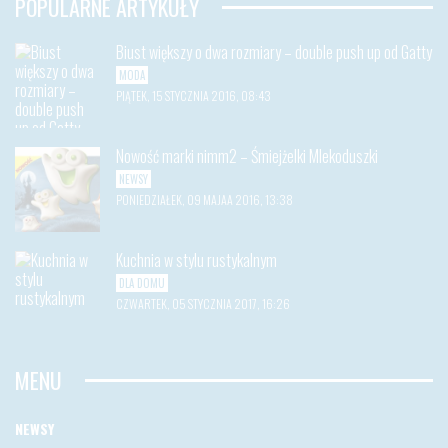
POPULARNE ARTYKUŁY
Biust większy o dwa rozmiary – double push up od Gatty
MODA
PIĄTEK, 15 STYCZNIA 2016, 08:43
Nowość marki nimm2 – Śmiejżelki Mlekoduszki
NEWSY
PONIEDZIAŁEK, 09 MAJAA 2016, 13:38
Kuchnia w stylu rustykalnym
DLA DOMU
CZWARTEK, 05 STYCZNIA 2017, 16:26
MENU
NEWSY