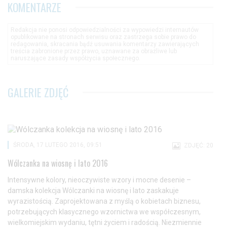
KOMENTARZE
Redakcja nie ponosi odpowiedzialności za wypowiedzi internautów
opublikowane na stronach serwisu oraz zastrzega sobie prawo do
redagowania, skracania bądź usuwania komentarzy zawierających
treścia zabronione przez prawo, uznawane za obraźliwe lub
naruszające zasady współżycia społecznego.
GALERIE ZDJĘĆ
ŚRODA, 17 LUTEGO 2016, 09:51
ZDJĘĆ: 20
Wólczanka na wiosnę i lato 2016
Intensywne kolory, nieoczywiste wzory i mocne desenie –
damska kolekcja Wólczanki na wiosnę i lato zaskakuje
wyrazistością. Zaprojektowana z myślą o kobietach biznesu,
potrzebujących klasycznego wzornictwa we współczesnym,
wielkomiejskim wydaniu, tętni życiem i radością. Niezmiennie