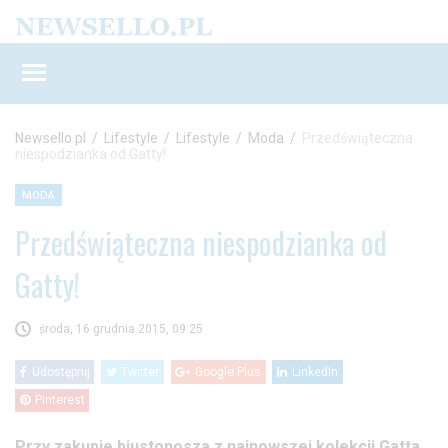
Newsello.pl
/
Lifestyle
/
Lifestyle
/
Moda
/
Przedświąteczna
niespodzianka od Gatty!
MODA
Przedświąteczna niespodzianka od
Gatty!
środa, 16 grudnia 2015, 09:25
Udostępnij
Twitter
Google Plus
LinkedIn
Pinterest
Przy zakupie biustonosza z najnowszej kolekcji Gatta