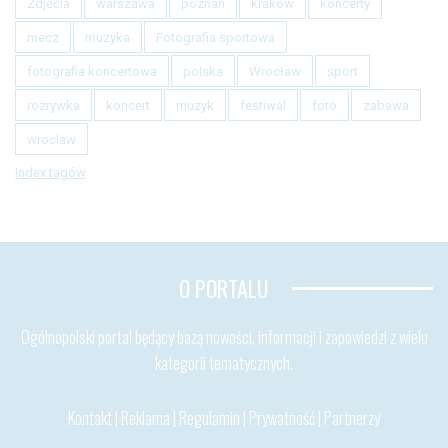
Zdjecia
warszawa
poznan
krakow
koncerty
mecz
muzyka
Fotografia sportowa
fotografia koncertowa
polska
Wrocław
sport
rozrywka
koncert
muzyk
festiwal
foto
zabawa
wroclaw
Index tagów
O PORTALU
Ogólnopolski portal będący bazą nowości, informacji i zapowiedzi z wielu
kategorii tematycznych.
Kontakt
|
Reklama
|
Regulamin
|
Prywatność
|
Partnerzy