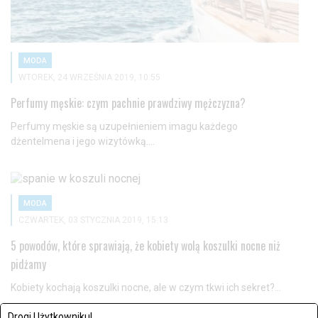
MODA
WTOREK, 24 WRZEŚNIA 2019, 10:55
Perfumy męskie: czym pachnie prawdziwy mężczyzna?
Perfumy męskie są uzupełnieniem imagu każdego
dżentelmena i jego wizytówką....
MODA
CZWARTEK, 03 STYCZNIA 2019, 15:13
5 powodów, które sprawiają, że kobiety wolą koszulki nocne niż
pidżamy
Kobiety kochają koszulki nocne, ale w czym tkwi ich sekret?...
Drogi Użytkowniku!