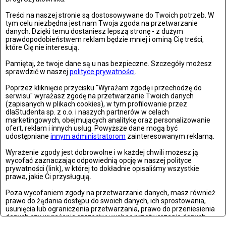
Treści na naszej stronie są dostosowywane do Twoich potrzeb. W
tym celu niezbędna jest nam Twoja zgoda na przetwarzanie
danych. Dzięki temu dostaniesz lepszą stronę - z dużym
prawdopodobieństwem reklam będzie mniej i ominą Cię treści,
które Cię nie interesują.
Pamiętaj, że twoje dane są u nas bezpieczne. Szczegóły możesz
sprawdzić w naszej
polityce prywatności
.
Poprzez kliknięcie przycisku "Wyrażam zgodę i przechodzę do
serwisu" wyrażasz zgodę na przetwarzanie Twoich danych
(zapisanych w plikach cookies), w tym profilowanie przez
dlaStudenta sp. z o.o. i naszych partnerów w celach
marketingowych, obejmujących analitykę oraz personalizowanie
ofert, reklam i innych usług. Powyższe dane mogą być
MODA
udostępniane
innym administratorom
zainteresowanym reklamą.
ŚRODA, 29 SIERPNIA 2018, 09:56
Wyrażenie zgody jest dobrowolne i w każdej chwili możesz ją
Clotify – aplikacja dzięki której Twoje stylizacje zawsze będą na
wycofać zaznaczając odpowiednią opcję w naszej polityce
prywatności (link), w której to dokładnie opisaliśmy wszystkie
czasie!
prawa, jakie Ci przysługują.
Poznaj aplikację na telefon, dzięki której będziesz na bieżąco
Poza wycofaniem zgody na przetwarzanie danych, masz również
ze...
prawo do żądania dostępu do swoich danych, ich sprostowania,
usunięcia lub ograniczenia przetwarzania, prawo do przeniesienia
danych czy wyrażenia sprzeciwu wobec przetwarzania danych.