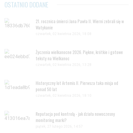
OSTATNIO DODANE
Jeżeli nie chcesz wyrazić zgody na przetwarzanie plików cookies,
przejdź do
ustawień zaawansowanych
.
Wyrażam zgodę i przechodzę do serwisu
21. rocznica śmierci Jana Pawła II. Wierni zebrali się w
Watykanie
czwartek, 02 kwietnia 2026, 18:08
Życzenia wielkanocne 2026. Piękne, krótkie i gotowe
teksty na Wielkanoc
czwartek, 02 kwietnia 2026, 13:28
Historyczny lot Artemis II. Pierwsza taka misja od
ponad 50 lat
czwartek, 02 kwietnia 2026, 18:10
Reputacja pod kontrolą - jak działa nowoczesny
monitoring marki?
piątek, 27 lutego 2026, 14:57