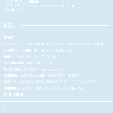
NEWSY
PONIEDZIAŁEK, 09 MAJAA 2016, 13:38
MENU
NEWSY
LIFESTYLE
:
MUZYKA
KULTURA
ROZRYWKA
SEKS
MODA
SPORT
TURYSTYKA
INNE
ZDROWIE I URODA
:
ZDROWIE
URODA
FORMA
INNE
DOM
:
KULINARIA
DLA DOMU
DZIECKO
INNE
TECHNOLOGIE
:
NOWOŚCI
GRY
INNE
MOTO
:
NOWOŚCI
PORADY
PRAWO JAZDY
INNE
KARIERA
:
NAUKA
PRACA
KONKURSY
PRAKTYKI I STAŻE
INNE
GALERIE
:
WSZYSTKIE GALERIE
AUTORSKIE GALERIE
GALERIE NEWSELLO.PL
KONKURSY
:
AKTUALNE KONKURSY
ZAKOŃCZONE KONKURSY
MOJE KONTO