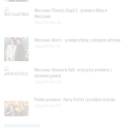
Warszawa: Planeta Singli 3 - premiera filmu w
Warszawie
Zdjęc/filmów: 38
Warszawa: Mistrz - premiera filmu z udziałem aktorów
Zdjęc/filmów: 26
Warszawa: Heaven in Hell - uroczysta premiera z
udziałem gwiazd
Zdjęc/filmów: 29
Polska premiera - Harry Potter i przeklęte dziecko
Zdjęc/filmów: 82
Zobacz więcej galerii