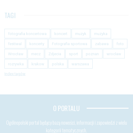
TAGI
fotografia koncertowa
koncert
muzyk
muzyka
festiwal
koncerty
Fotografia sportowa
zabawa
foto
Wrocław
mecz
Zdjecia
sport
poznan
wroclaw
rozrywka
krakow
polska
warszawa
Index tagów
O PORTALU
Ogólnopolski portal będący bazą nowości, informacji i zapowiedzi z wielu
kategorii tematycznych.