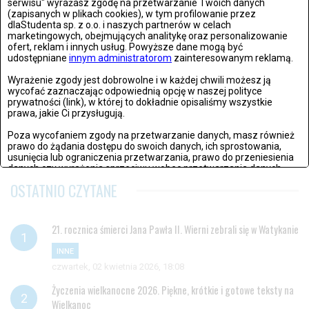
serwisu" wyrażasz zgodę na przetwarzanie Twoich danych
(zapisanych w plikach cookies), w tym profilowanie przez
dlaStudenta sp. z o.o. i naszych partnerów w celach
Reputacja pod kontrolą - jak działa nowoczesny
marketingowych, obejmujących analitykę oraz personalizowanie
monitoring marki?
ofert, reklam i innych usług. Powyższe dane mogą być
udostępniane
innym administratorom
zainteresowanym reklamą.
piątek, 27 lutego 2026, 14:57
Wyrażenie zgody jest dobrowolne i w każdej chwili możesz ją
wycofać zaznaczając odpowiednią opcję w naszej polityce
Niezawodny, pancerny smartfon – wybór dla
prywatności (link), w której to dokładnie opisaliśmy wszystkie
prawa, jakie Ci przysługują.
wymagających
środa, 25 lutego 2026, 13:45
Poza wycofaniem zgody na przetwarzanie danych, masz również
prawo do żądania dostępu do swoich danych, ich sprostowania,
usunięcia lub ograniczenia przetwarzania, prawo do przeniesienia
danych czy wyrażenia sprzeciwu wobec przetwarzania danych.
OSTATNIO CZYTANE
Jeżeli nie chcesz wyrazić zgody na przetwarzanie plików cookies,
przejdź do
ustawień zaawansowanych
.
Wyrażam zgodę i przechodzę do serwisu
21. rocznica śmierci Jana Pawła II. Wierni zebrali się w Watykanie
INNE
czwartek, 02 kwietnia 2026, 18:08
Życzenia wielkanocne 2026. Piękne, krótkie i gotowe teksty na
Wielkanoc