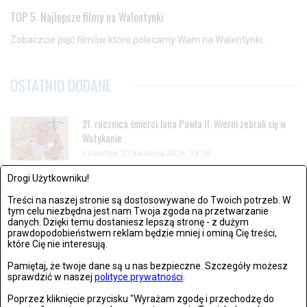
TOP 5: Najlepsze filmy na Walentynki
Zobaczcie pięć filmów które polecamy Wam na Walentynki....
OSTATNIO DODANE
21. rocznica śmierci Jana Pawła II. Wierni zebrali się w
Watykanie
czwartek, 02 kwietnia 2026, 18:08
Drogi Użytkowniku!
Życzenia wielkanocne 2026. Piękne, krótkie i gotowe
Treści na naszej stronie są dostosowywane do Twoich potrzeb. W
teksty na Wielkanoc
tym celu niezbędna jest nam Twoja zgoda na przetwarzanie
danych. Dzięki temu dostaniesz lepszą stronę - z dużym
czwartek, 02 kwietnia 2026, 13:28
prawdopodobieństwem reklam będzie mniej i ominą Cię treści,
które Cię nie interesują.
Historyczny lot Artemis II. Pierwsza taka misja od
Pamiętaj, że twoje dane są u nas bezpieczne. Szczegóły możesz
sprawdzić w naszej
polityce prywatności
.
ponad 50 lat
czwartek, 02 kwietnia 2026, 18:10
Poprzez kliknięcie przycisku "Wyrażam zgodę i przechodzę do