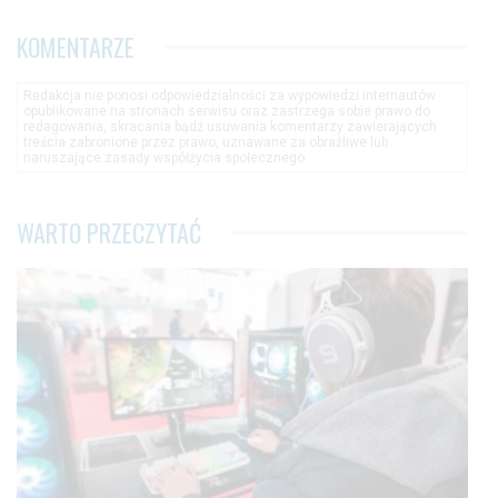
KOMENTARZE
Redakcja nie ponosi odpowiedzialności za wypowiedzi internautów
opublikowane na stronach serwisu oraz zastrzega sobie prawo do
redagowania, skracania bądź usuwania komentarzy zawierających
treścia zabronione przez prawo, uznawane za obraźliwe lub
naruszające zasady współżycia społecznego.
WARTO PRZECZYTAĆ