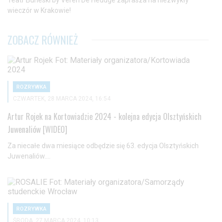
Teatr Burleski by Veren De Heddge zaprasza na niezwykły
wieczór w Krakowie!
ZOBACZ RÓWNIEŻ
ROZRYWKA
CZWARTEK, 28 MARCA 2024, 16:54
Artur Rojek na Kortowiadzie 2024 - kolejna edycja Olsztyńskich
Juwenaliów [WIDEO]
Za niecałe dwa miesiące odbędzie się 63. edycja Olsztyńskich
Juwenaliów....
ROZRYWKA
ŚRODA, 27 MARCA 2024, 10:13