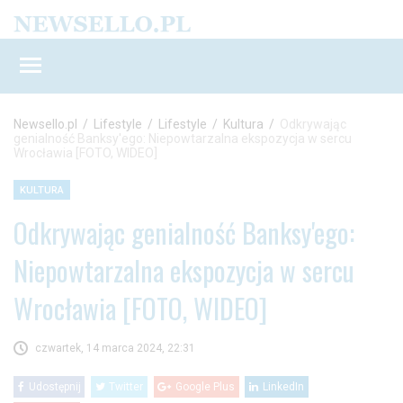
Newsello.pl
/
Lifestyle
/
Lifestyle
/
Kultura
/
Odkrywając
genialność Banksy'ego: Niepowtarzalna ekspozycja w sercu
Wrocławia [FOTO, WIDEO]
KULTURA
Odkrywając genialność Banksy'ego:
Niepowtarzalna ekspozycja w sercu
Wrocławia [FOTO, WIDEO]
czwartek, 14 marca 2024, 22:31
Udostępnij
Twitter
Google Plus
LinkedIn