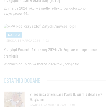
Przeglądu Piosenki Aktorskiej [FOTO]
Jeżeli nie chcesz wyrazić zgody na przetwarzanie plików cookies,
23 marca 2024 roku w świetle reflektorów ogłoszono
przejdź do
ustawień zaawansowanych
.
zwycięzców 44....
Wyrażam zgodę i przechodzę do serwisu
KULTURA
ŚRODA, 13 MARCA 2024, 11:03
Przegląd Piosenki Aktorskiej 2024: Zbliżają się emocje i nowe
brzmienia!
W dniach od 15 do 24 marca 2024 roku, odbędzie...
OSTATNIO DODANE
21. rocznica śmierci Jana Pawła II. Wierni zebrali się w
Watykanie
czwartek, 02 kwietnia 2026, 18:08