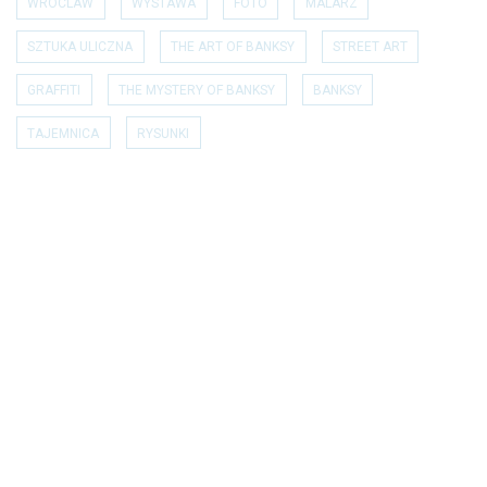
WROCLAW
WYSTAWA
FOTO
MALARZ
SZTUKA ULICZNA
THE ART OF BANKSY
STREET ART
GRAFFITI
THE MYSTERY OF BANKSY
BANKSY
TAJEMNICA
RYSUNKI