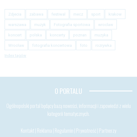
Zdjecia
zabawa
festiwal
mecz
sport
krakow
warszawa
muzyk
Fotografia sportowa
wroclaw
koncert
polska
koncerty
poznan
muzyka
Wrocław
fotografia koncertowa
foto
rozrywka
Index tagów
O PORTALU
Ogólnopolski portal będący bazą nowości, informacji i zapowiedzi z wielu
kategorii tematycznych.
Kontakt
|
Reklama
|
Regulamin
|
Prywatność
|
Partnerzy