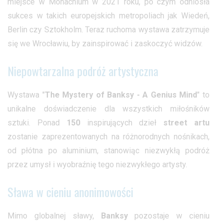
miejsce w Monachium w 2021 roku, po czym odniosła
sukces w takich europejskich metropoliach jak Wiedeń,
Berlin czy Sztokholm. Teraz ruchoma wystawa zatrzymuje
się we Wrocławiu, by zainspirować i zaskoczyć widzów.
Niepowtarzalna podróż artystyczna
Wystawa "
The Mystery of Banksy - A Genius Mind
" to
unikalne doświadczenie dla wszystkich miłośników
sztuki. Ponad
150
inspirujących dzieł
street artu
zostanie zaprezentowanych na różnorodnych nośnikach,
od płótna po aluminium, stanowiąc niezwykłą podróż
przez umysł i wyobraźnię tego niezwykłego artysty.
Sława w cieniu anonimowości
Mimo globalnej sławy,
Banksy
pozostaje w cieniu