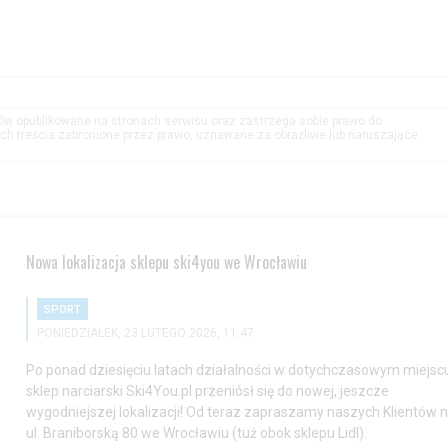
tów opublikowane na stronach serwisu oraz zastrzega sobie prawo do
h treścia zabronione przez prawo, uznawane za obraźliwe lub naruszające
Nowa lokalizacja sklepu ski4you we Wrocławiu
SPORT
PONIEDZIAŁEK, 23 LUTEGO 2026, 11:47
Po ponad dziesięciu latach działalności w dotychczasowym miejsc
sklep narciarski Ski4You.pl przeniósł się do nowej, jeszcze
wygodniejszej lokalizacji! Od teraz zapraszamy naszych Klientów 
ul. Braniborską 80 we Wrocławiu (tuż obok sklepu Lidl).