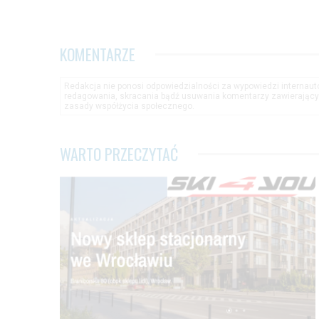
KOMENTARZE
Redakcja nie ponosi odpowiedzialności za wypowiedzi internau
redagowania, skracania bądź usuwania komentarzy zawierającyc
zasady współżycia społecznego.
WARTO PRZECZYTAĆ