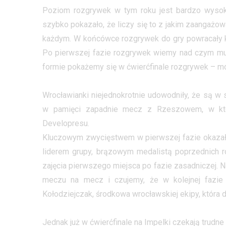
Poziom rozgrywek w tym roku jest bardzo wysoki
szybko pokazało, że liczy się to z jakim zaangaż
każdym. W końcówce rozgrywek do gry powracały ko
Po pierwszej fazie rozgrywek wiemy nad czym mu
formie pokażemy się w ćwierćfinale rozgrywek – mó
Wrocławianki niejednokrotnie udowodniły, że są w
w pamięci zapadnie mecz z Rzeszowem, w któr
Developresu.
Kluczowym zwycięstwem w pierwszej fazie okazał
liderem grupy, brązowym medalistą poprzednich r
zajęcia pierwszego miejsca po fazie zasadniczej. Na
meczu na mecz i czujemy, że w kolejnej fazie
Kołodziejczak, środkowa wrocławskiej ekipy, która do
Jednak już w ćwierćfinale na Impelki czekają trudn