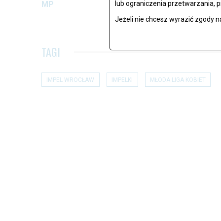
MP
lub ograniczenia przetwarzania, 
Jeżeli nie chcesz wyrazić zgody n
TAGI
IMPEL WROCŁAW
IMPELKI
MŁODA LIGA KOBIET