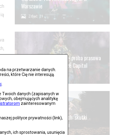
Warszawie
ch
ią
Zdjęć: 21
wa
h,
ej
Wrocław: Romeo i Julia - próba prasowa
we wrocławskim Teatrze Capitol
oda na przetwarzanie danych.
ci, które Cię nie interesują.
Zdjęć: 26
zą
i
.
gi
ie Twoich danych (zapisanych w
ie
gowych, obejmujących analitykę
istratorom
zainteresowanym
ęp
Stronie Śląskie w ruinach: skutki
szej polityce prywatności (link),
niszczycielskiej powodzi
ych, ich sprostowania, usunięcia
Zdjęć: 25