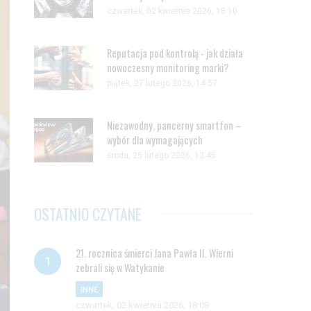
czwartek, 02 kwietnia 2026, 18:10
Reputacja pod kontrolą - jak działa
nowoczesny monitoring marki?
piątek, 27 lutego 2026, 14:57
Niezawodny, pancerny smartfon –
wybór dla wymagających
środa, 25 lutego 2026, 13:45
OSTATNIO CZYTANE
21. rocznica śmierci Jana Pawła II. Wierni
zebrali się w Watykanie
INNE
czwartek, 02 kwietnia 2026, 18:08