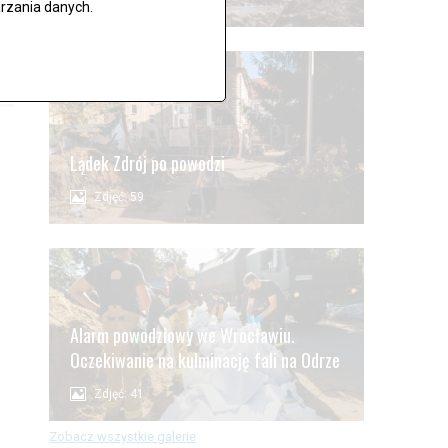
rzania danych.
.
Lądek Zdrój po powodzi
Zdjęć: 59
Alarm powodziowy we Wrocławiu.
Oczekiwanie na kulminację fali na Odrze
Zdjęć: 41
Zobacz wszystkie galerie