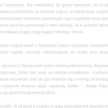
 i wyrównany. Nie należeliśmy do grona faworytów, ale bois
owaniem podchodzimy do meczów oraz to, że każdy może wygrać
ntuzjowane wcześniej zawodniczki i gra wyglądała coraz lepie
simy jeszcze popracować i mam nadzieję, że w jeszcze lepsz
wi Natalia Czapla, rozgrywająca Młodego Impela.
 stanie wygrać nawet z faworytami całych rozgrywek. Szczególn
ym Impelki pokonały niezwyciężony do tamtej pory zesp
 się mecz z Rzeszowem przed własną publicznością. Wygrana
ozgrywek, dodał nam wiary we własne umiejętności i możliwo
sza motywacja i chęć do gry zwiększa się z treningu na trening,
 rozgrywek możemy dojść naprawdę daleko – dodaje Klaud
 gry powróciła po kontuzji dłoni.
e rywalki. W zespole z Legionovii grają doświadczone zawodniczk