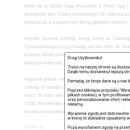
które na co dzień mają styczność z Orlen Ligą 
dodatkowy atut. Trudno wytłumaczyć ich słabszą po
pokazał, że w zespole tym tkwią głębokie rezerwy.
Impelki obecnie szlifują swoją formę w Twardo
Tęsiorowskiego przygotowują się nie tylko do ćwier
bowiem Mistrzostwo Dolnego Śląska uprawniło Mł
Drogi Użytkowniku!
kategorii wiekowej.
Treści na naszej stronie są dost
Dzięki temu dostaniesz lepszą str
Najpierw jednak mecz ćwierćfinałowy z Legionovi
Pamiętaj, że twoje dane są u na
sobotę, 13 lutego o 11:00. Później rywalizacja prze
Poprzez kliknięcie przycisku "Wy
mecz. W razie remisu w ilości wygranych meczów –
plikach cookies), w tym profilowa
oraz personalizowanie ofert, rek
15:00. Wrocławska część rywalizacji o półfinał Mist
reklamą.
na mecze bezpłatny.
Wyrażenie zgody jest dobrowolne i
w której to dokładnie opisaliśmy w
Źródło: ip
Poza wycofaniem zgody na przetw