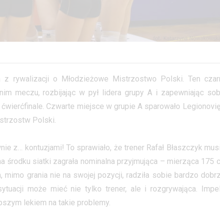
 z rywalizacji o Młodzieżowe Mistrzostwo Polski. Ten czar
m meczu, rozbijając w pył lidera grupy A i zapewniając sob
 ćwierćfinale. Czwarte miejsce w grupie A sparowało Legionovię
strzostw Polski.
ie z… kontuzjami! To sprawiało, że trener Rafał Błaszczyk musi
 na środku siatki zagrała nominalna przyjmująca – mierząca 175 
a, mimo grania nie na swojej pozycji, radziła sobie bardzo dobrz
tuacji może mieć nie tylko trener, ale i rozgrywająca. Impel
pszym lekiem na takie problemy.