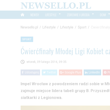
NEWSY
LIFESTYLE
ZDROWIE I URODA
DOM
Newsello.pl
/
Lifestyle
/
Lifestyle
/
Sport
/
Ćwierćfinały
SPORT
Ćwierćfinały Młodej Ligi Kobiet c
wtorek, 09 lutego 2016, 09:35
Udostępnij
Twitter
Google Plus
LinkedIn
P
Impel Wrocław z powodzeniem radzi sobie w Mło
zajmuje miejsce lidera tabeli grupy B. Przyszedł
siatkarki z Legionowa.