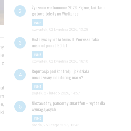
Życzenia wielkanocne 2026. Piękne, krótkie i
gotowe teksty na Wielkanoc
INNE
czwartek, 02 kwietnia 2026, 13:28
Historyczny lot Artemis II. Pierwsza taka
misja od ponad 50 lat
ny
ie
INNE
czwartek, 02 kwietnia 2026, 18:10
 z
Reputacja pod kontrolą - jak działa
nowoczesny monitoring marki?
INNE
ał
piątek, 27 lutego 2026, 14:57
cm
Niezawodny, pancerny smartfon – wybór dla
e,
wymagających
ki
INNE
środa, 25 lutego 2026, 13:45