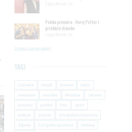
Zdjęc/filmów: 29
Polska premiera - Harry Potter i
przeklęte dziecko
Zdjęc/filmów: 82
Zobacz więcej galerii
a
TAGI
rozrywka
muzyk
koncert
mecz
warszawa
wroclaw
Wrocław
zabawa
koncerty
polska
foto
sport
krakow
poznan
fotografia koncertowa
Zdjecia
Fotografia sportowa
festiwal