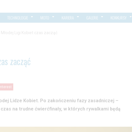
TECHNOLOGIE
MOTO
KARIERA
GALERIE
KONKURSY
 Młodej Ligi Kobiet czas zacząć
zas zacząć
interest
dej Lidze Kobiet. Po zakończeniu fazy zasadniczej –
 czas na trudne ćwierćfinały, w których rywalkami będą