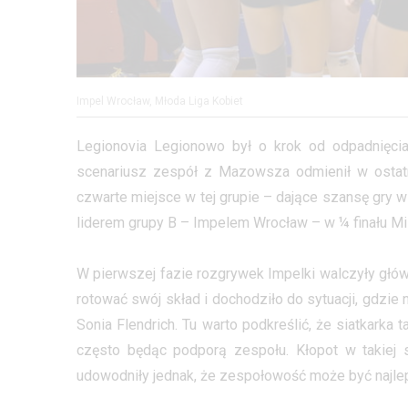
Impel Wrocław, Młoda Liga Kobiet
Legionovia Legionowo był o krok od odpadnięcia
scenariusz zespół z Mazowsza odmienił w ostatni
czwarte miejsce w tej grupie – dające szansę gry w
liderem grupy B – Impelem Wrocław – w ¼ finału Mi
W pierwszej fazie rozgrywek Impelki walczyły główn
rotować swój skład i dochodziło do sytuacji, gdzie
Sonia Flendrich. Tu warto podkreślić, że siatkarka t
często będąc podporą zespołu. Kłopot w takiej sy
udowodniły jednak, że zespołowość może być najle