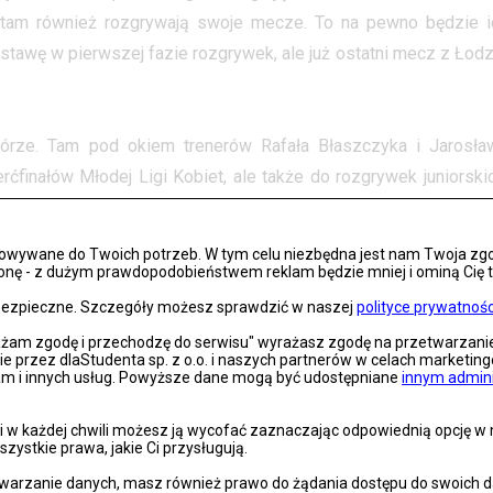
i tam również rozgrywają swoje mecze. To na pewno będzie i
stawę w pierwszej fazie rozgrywek, ale już ostatni mecz z Łodz
górze. Tam pod okiem trenerów Rafała Błaszczyka i Jarosła
ćfinałów Młodej Ligi Kobiet, ale także do rozgrywek juniorskic
ode Impelki do walki o najwyższe laury w Polsce także w t
osowywane do Twoich potrzeb. W tym celu niezbędna jest nam Twoja zg
onę - z dużym prawdopodobieństwem reklam będzie mniej i ominą Cię treś
ą – pierwszy odbędzie się na terenie rywalek już w najbliżs
s bezpieczne. Szczegóły możesz sprawdzić w naszej
polityce prywatnośc
nosi się do Wrocławia – 20 lutego o 14:30 rozegrany zostanie dru
rażam zgodę i przechodzę do serwisu" wyrażasz zgodę na przetwarzan
 o awansie zadecyduje trzecie spotkanie – 21 lutego o godzin
nie przez dlaStudenta sp. z o.o. i naszych partnerów w celach marketin
lam i innych usług. Powyższe dane mogą być udostępniane
innym admin
rzostw Polski odbędzie się w Hali Gwardii, ul. Krupnicza 15. Wst
 w każdej chwili możesz ją wycofać zaznaczając odpowiednią opcję w na
szystkie prawa, jakie Ci przysługują.
arzanie danych, masz również prawo do żądania dostępu do swoich dan