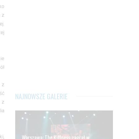
ko
 z
j.
ej
ie
ół
 z
ść
NAJNOWSZE GALERIE
 z
ia
Warszawa: The Kiffness zagrał w
i,