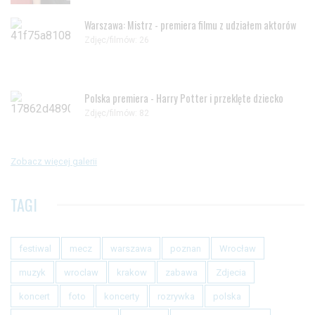
Warszawa: Mistrz - premiera filmu z udziałem aktorów
Zdjęc/filmów: 26
Polska premiera - Harry Potter i przeklęte dziecko
Zdjęc/filmów: 82
Zobacz więcej galerii
TAGI
festiwal
mecz
warszawa
poznan
Wrocław
muzyk
wroclaw
krakow
zabawa
Zdjecia
koncert
foto
koncerty
rozrywka
polska