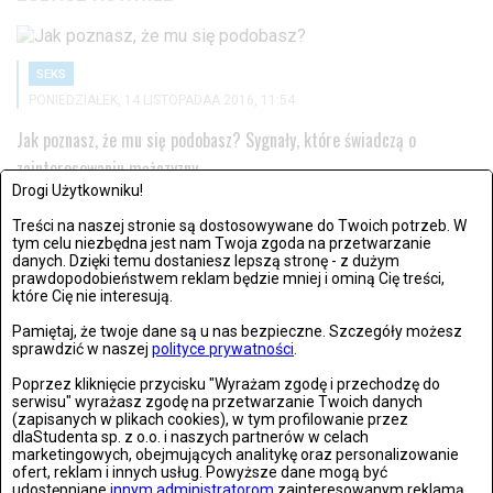
SEKS
PONIEDZIAŁEK, 14 LISTOPADAA 2016, 11:54
Jak poznasz, że mu się podobasz? Sygnały, które świadczą o
zainteresowaniu mężczyzny
Drogi Użytkowniku!
Czy kobiety potrafią czytać sygnały męskiej sympatii, a panowie
Treści na naszej stronie są dostosowywane do Twoich potrzeb. W
udzielają...
tym celu niezbędna jest nam Twoja zgoda na przetwarzanie
danych. Dzięki temu dostaniesz lepszą stronę - z dużym
prawdopodobieństwem reklam będzie mniej i ominą Cię treści,
które Cię nie interesują.
SEKS
Pamiętaj, że twoje dane są u nas bezpieczne. Szczegóły możesz
sprawdzić w naszej
polityce prywatności
.
ŚRODA, 05 PAŹDZIERNIKAA 2016, 13:16
Poprzez kliknięcie przycisku "Wyrażam zgodę i przechodzę do
Życie singla - radość z wolności czy wieczna tęsknota?
serwisu" wyrażasz zgodę na przetwarzanie Twoich danych
(zapisanych w plikach cookies), w tym profilowanie przez
Czy zastanawiamy się co czują single, którzy – niezależnie od...
dlaStudenta sp. z o.o. i naszych partnerów w celach
marketingowych, obejmujących analitykę oraz personalizowanie
ofert, reklam i innych usług. Powyższe dane mogą być
udostępniane
innym administratorom
zainteresowanym reklamą.