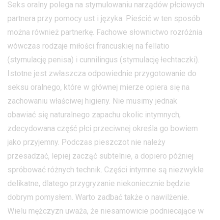
Seks oralny polega na stymulowaniu narządów płciowych
partnera przy pomocy ust i języka. Pieścić w ten sposób
można również partnerkę. Fachowe słownictwo rozróżnia
wówczas rodzaje miłości francuskiej na fellatio
(stymulację penisa) i cunnilingus (stymulację łechtaczki).
Istotne jest zwłaszcza odpowiednie przygotowanie do
seksu oralnego, które w głównej mierze opiera się na
zachowaniu właściwej higieny. Nie musimy jednak
obawiać się naturalnego zapachu okolic intymnych,
zdecydowana część płci przeciwnej określa go bowiem
jako przyjemny. Podczas pieszczot nie należy
przesadzać, lepiej zacząć subtelnie, a dopiero później
spróbować różnych technik. Części intymne są niezwykle
delikatne, dlatego przygryzanie niekoniecznie będzie
dobrym pomysłem. Warto zadbać także o nawilżenie.
Wielu mężczyzn uważa, że niesamowicie podniecające w