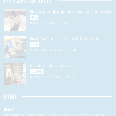
POPULARNE ARTYKUŁY
Biust większy o dwa rozmiary – double push up od Gatty
MODA
PIĄTEK, 15 STYCZNIA 2016, 08:43
Nowość marki nimm2 – Śmiejżelki Mlekoduszki
NEWSY
PONIEDZIAŁEK, 09 MAJAA 2016, 13:38
Kuchnia w stylu rustykalnym
DLA DOMU
CZWARTEK, 05 STYCZNIA 2017, 16:26
MENU
NEWSY
LIFESTYLE
:
MUZYKA
KULTURA
ROZRYWKA
SEKS
MODA
SPORT
TURYSTYKA
INNE