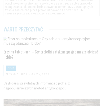
Redakcja nie ponosi odpowiedzialności za wypowiedzi internautów
opublikowane na stronach serwisu oraz zastrzega sobie prawo do
redagowania, skracania bądź usuwania komentarzy zawierających
treścia zabronione przez prawo, uznawane za obraźliwe lub
naruszające zasady współżycia społecznego.
WARTO PRZECZYTAĆ
Eros na tabletkach – Czy tabletki antykoncepcyjne muszą obniżać
libido?
SEKS
ŚRODA, 13 GRUDNIA 2017, 14:14
Czyli garść przydatnych informacji o jednej z
najpopularniejszych metod antykoncepcji.