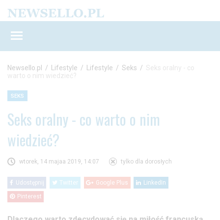
Newsello.pl
/
Lifestyle
/
Lifestyle
/
Seks
/
Seks oralny - co
warto o nim wiedzieć?
SEKS
Seks oralny - co warto o nim
wiedzieć?
wtorek, 14 majaa 2019, 14:07
tylko dla dorosłych
Udostępnij
Twitter
Google Plus
LinkedIn
Pinterest
Dlaczego warto zdecydować się na miłość francuską