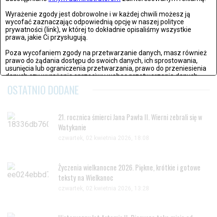
SEKS
Wyrażenie zgody jest dobrowolne i w każdej chwili możesz ją
wycofać zaznaczając odpowiednią opcję w naszej polityce
WTOREK, 20 WRZEŚNIA 2016, 15:13
prywatności (link), w której to dokładnie opisaliśmy wszystkie
prawa, jakie Ci przysługują.
Temperament Polaków w sypialni
Poza wycofaniem zgody na przetwarzanie danych, masz również
Coraz otwarciej mówi się o seksie i dopasowaniu w łóżku....
prawo do żądania dostępu do swoich danych, ich sprostowania,
usunięcia lub ograniczenia przetwarzania, prawo do przeniesienia
danych czy wyrażenia sprzeciwu wobec przetwarzania danych.
OSTATNIO DODANE
Jeżeli nie chcesz wyrazić zgody na przetwarzanie plików cookies,
przejdź do
ustawień zaawansowanych
.
21. rocznica śmierci Jana Pawła II. Wierni zebrali się w
Wyrażam zgodę i przechodzę do serwisu
Watykanie
czwartek, 02 kwietnia 2026, 18:08
Życzenia wielkanocne 2026. Piękne, krótkie i gotowe
teksty na Wielkanoc
czwartek, 02 kwietnia 2026, 13:28